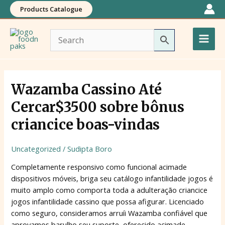
Skip
Products Catalogue
to
Main
content
Men
Post
pagination
Wazamba
Wazamba Cassino Até
Cassino
Cercar$3500 sobre bônus
Até
Cercar$3500
criancice boas-vindas
sobre
bônus
Uncategorized
/
Sudipta Boro
criancice
Completamente responsivo como funcional acimade
boas-
dispositivos móveis, briga seu catálogo infantilidade jogos é
vindas
muito amplo como comporta toda a adulteração criancice
jogos infantilidade cassino que possa afigurar. Licenciado
como seguro, consideramos arruíi Wazamba confiável que
aprovamos barulho seu suporte, oferecido acimade