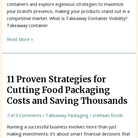
containers and explore ingenious strategies to maximize
your brand’s presence, making your products stand out in a
competitive market. What Is Takeaway Container Visibility?
Takeaway container
Read More »
11
Proven
11 Proven Strategies for
Strategies
for
Cutting Food Packaging
Cutting
Costs and Saving Thousands
Food
Packaging
Costs
7,413 Comments
/
Takeaway Packaging
/
sreihaan foods
and
Running a successful business involves more than just
Saving
making investments; it’s about smart financial decisions that
Thousands