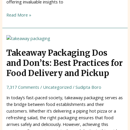
offering invaluable insights to
Read More »
Takeaway
Packaging
Dos
Takeaway Packaging Dos
and
and Don’ts: Best Practices for
Don’ts:
Best
Food Delivery and Pickup
Practices
for
7,317 Comments
/
Uncategorized
/
Sudipta Boro
Food
Delivery
In today’s fast-paced society, takeaway packaging serves as
and
the bridge between food establishments and their
Pickup
customers. Whether it’s delivering a piping hot pizza or a
refreshing salad, the right packaging ensures that food
arrives safely and deliciously. However, achieving this