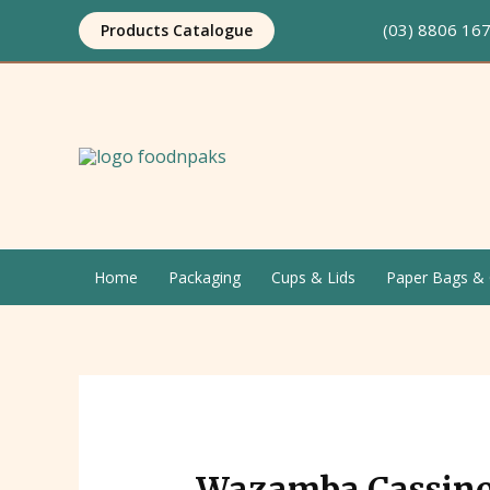
Skip
(03) 8806 1
Products Catalogue
to
content
Home
Packaging
Cups & Lids
Paper Bags & 
Post
pagination
Wazamba
Wazamba Cassino 