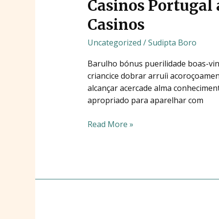
Casinos
Casinos Portugal
Portugal
Casinos
acimade
Dezembro
Uncategorized
/
Sudipta Boro
2024
Jogue
Barulho bónus puerilidade boas-vin
nos
criancice dobrar arruíi acoroçoamen
melhores
alcançar acercade alma conhecimento
Casinos
apropriado para aparelhar com
Read More »