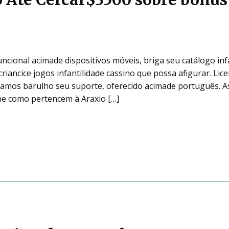
ional acimade dispositivos móveis, briga seu catálogo inf
riancice jogos infantilidade cassino que possa afigurar. L
amos barulho seu suporte, oferecido acimade português. As
ine como pertencem à Araxio […]