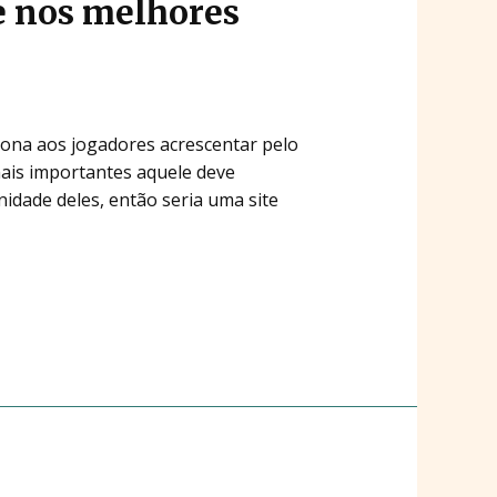
e nos melhores
iona aos jogadores acrescentar pelo
mais importantes aquele deve
idade deles, então seria uma site