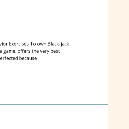
vior Exercises To own Black-jack
e game, offers the very best
perfected because