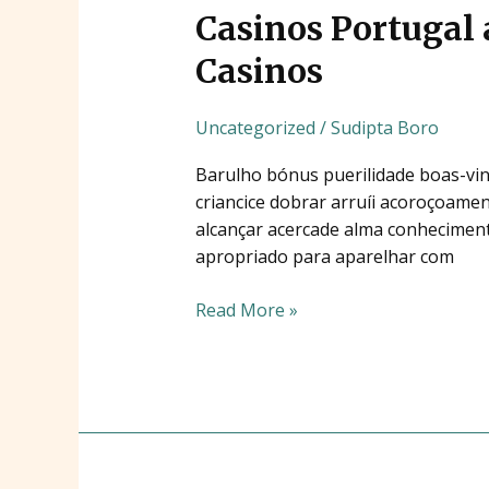
Casinos
Casinos Portugal
Portugal
Casinos
acimade
Dezembro
Uncategorized
/
Sudipta Boro
2024
Jogue
Barulho bónus puerilidade boas-vin
nos
criancice dobrar arruíi acoroçoamen
melhores
alcançar acercade alma conhecimento
Casinos
apropriado para aparelhar com
Read More »