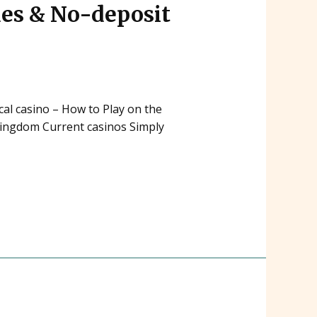
es & No-deposit
al casino – How to Play on the
 kingdom Current casinos Simply