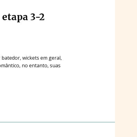
 etapa 3-2
 batedor, wickets em geral,
omântico, no entanto, suas