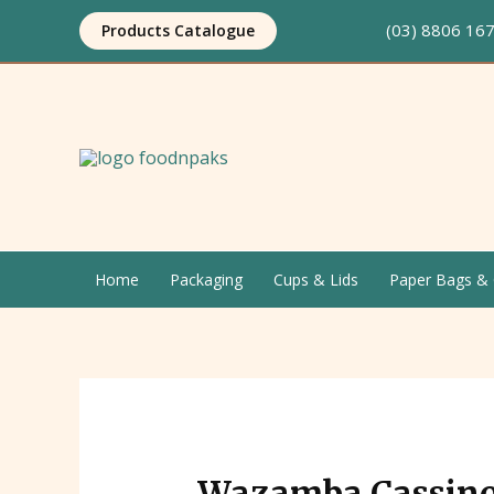
Skip
(03) 8806 1
Products Catalogue
to
content
Home
Packaging
Cups & Lids
Paper Bags & 
Post
pagination
Wazamba
Wazamba Cassino 