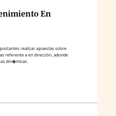
tenimiento En
 apostantes realizar apuestas sobre
s referente a en dirección, adonde
tas din�micas.