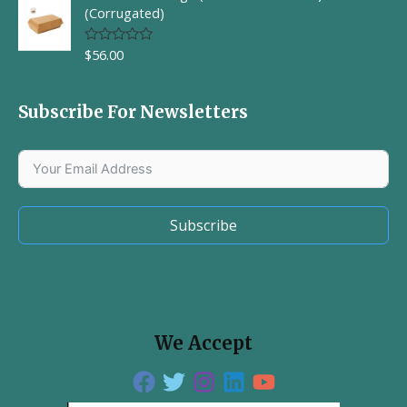
d
(Corrugated)
0
o
u
$
56.00
R
t
a
o
t
f
e
5
d
Subscribe For Newsletters
0
o
u
t
o
f
5
Subscribe
We Accept