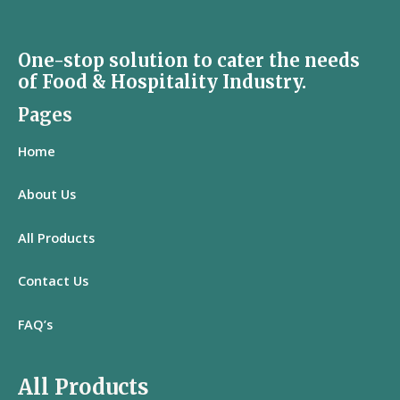
One-stop solution to cater the needs
of Food & Hospitality Industry.
Pages
Home
About Us
All
Products
Contact Us
FAQ’s
All Products