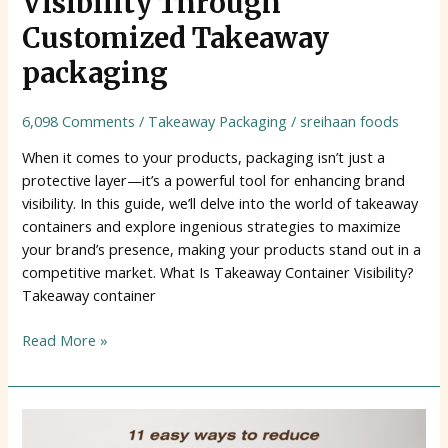
Visibility Through
Customized Takeaway
packaging
6,098 Comments
/
Takeaway Packaging
/
sreihaan foods
When it comes to your products, packaging isn’t just a
protective layer—it’s a powerful tool for enhancing brand
visibility. In this guide, we’ll delve into the world of takeaway
containers and explore ingenious strategies to maximize
your brand’s presence, making your products stand out in a
competitive market. What Is Takeaway Container Visibility?
Takeaway container
Read More »
11
Proven