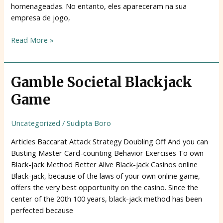
todos
homenageadas. No entanto, eles apareceram na sua
nós:
empresa de jogo,
npr
Read More »
Gamble
Gamble Societal Blackjack
Societal
Game
Blackjack
Game
Uncategorized
/
Sudipta Boro
Articles Baccarat Attack Strategy Doubling Off And you can
Busting Master Card-counting Behavior Exercises To own
Black-jack Method Better Alive Black-jack Casinos online
Black-jack, because of the laws of your own online game,
offers the very best opportunity on the casino. Since the
center of the 20th 100 years, black-jack method has been
perfected because