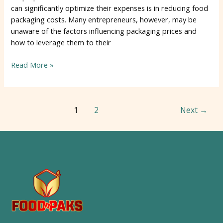
can significantly optimize their expenses is in reducing food
packaging costs. Many entrepreneurs, however, may be
unaware of the factors influencing packaging prices and
how to leverage them to their
Read More »
1
2
Next
→