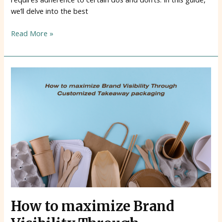
we’ll delve into the best
Read More »
How
to
maximize
Brand
Visibility
Through
Customized
Takeaway
packaging
How to maximize Brand