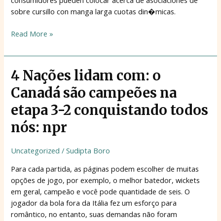
sobre cursillo con manga larga cuotas din�micas.
Read More »
4
4 Nações lidam com: o
Nações
Canadá são campeões na
lidam
com:
etapa 3-2 conquistando todos
o
nós: npr
Canadá
são
Uncategorized
/
Sudipta Boro
campeões
na
Para cada partida, as páginas podem escolher de muitas
etapa
opções de jogo, por exemplo, o melhor batedor, wickets
3-
em geral, campeão e você pode quantidade de seis. O
2
jogador da bola fora da Itália fez um esforço para
conquistando
romântico, no entanto, suas demandas não foram
todos