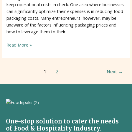
keep operational costs in check. One area where businesses
can significantly optimize their expenses is in reducing food
packaging costs. Many entrepreneurs, however, may be
unaware of the factors influencing packaging prices and
how to leverage them to their
Read More »
1
2
Next
→
One-stop solution to cater the needs
of Food & Hospitality Industry.