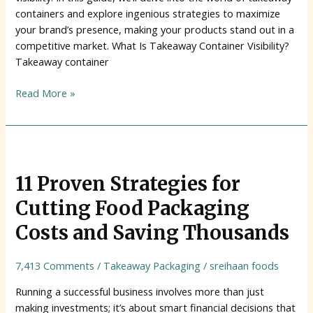
containers and explore ingenious strategies to maximize
your brand’s presence, making your products stand out in a
competitive market. What Is Takeaway Container Visibility?
Takeaway container
Read More »
11
Proven
11 Proven Strategies for
Strategies
for
Cutting Food Packaging
Cutting
Costs and Saving Thousands
Food
Packaging
Costs
7,413 Comments
/
Takeaway Packaging
/
sreihaan foods
and
Running a successful business involves more than just
Saving
making investments; it’s about smart financial decisions that
Thousands