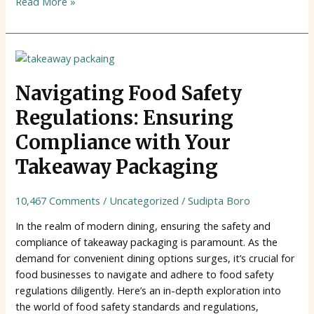
Read More »
Navigating
Food
Safety
Navigating Food Safety
Regulations:
Regulations: Ensuring
Ensuring
Compliance
Compliance with Your
with
Takeaway Packaging
Your
Takeaway
10,467 Comments
/
Uncategorized
/
Sudipta Boro
Packaging
In the realm of modern dining, ensuring the safety and
compliance of takeaway packaging is paramount. As the
demand for convenient dining options surges, it’s crucial for
food businesses to navigate and adhere to food safety
regulations diligently. Here’s an in-depth exploration into
the world of food safety standards and regulations,