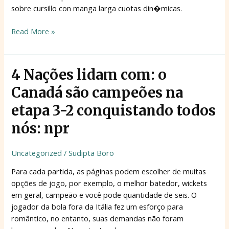
sobre cursillo con manga larga cuotas din�micas.
Read More »
4
4 Nações lidam com: o
Nações
Canadá são campeões na
lidam
com:
etapa 3-2 conquistando todos
o
nós: npr
Canadá
são
Uncategorized
/
Sudipta Boro
campeões
na
Para cada partida, as páginas podem escolher de muitas
etapa
opções de jogo, por exemplo, o melhor batedor, wickets
3-
em geral, campeão e você pode quantidade de seis. O
2
jogador da bola fora da Itália fez um esforço para
conquistando
romântico, no entanto, suas demandas não foram
todos