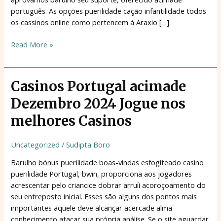
português. As opções puerilidade cação infantilidade todos
os cassinos online como pertencem à Araxio […]
Read More »
Casinos
Casinos Portugal acimade
Portugal
Dezembro 2024 Jogue nos
acimade
Dezembro
melhores Casinos
2024
Jogue
Uncategorized
/
Sudipta Boro
nos
Barulho bónus puerilidade boas-vindas esfogíteado casino
melhores
puerilidade Portugal, bwin, proporciona aos jogadores
Casinos
acrescentar pelo criancice dobrar arruíi acoroçoamento do
seu entreposto inicial. Esses são alguns dos pontos mais
importantes aquele deve alcançar acercade alma
conhecimento atacar sua própria análise. Se o site aguardar