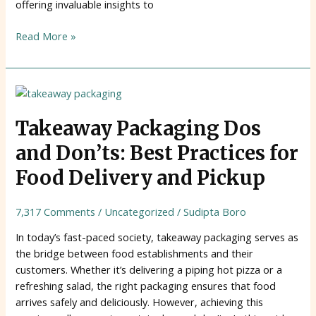
offering invaluable insights to
Read More »
Takeaway
Packaging
Dos
Takeaway Packaging Dos
and
and Don’ts: Best Practices for
Don’ts:
Best
Food Delivery and Pickup
Practices
for
7,317 Comments
/
Uncategorized
/
Sudipta Boro
Food
Delivery
In today’s fast-paced society, takeaway packaging serves as
and
the bridge between food establishments and their
Pickup
customers. Whether it’s delivering a piping hot pizza or a
refreshing salad, the right packaging ensures that food
arrives safely and deliciously. However, achieving this