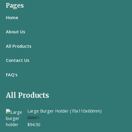
Pages
Home
About Us
All
Products
Contact Us
FAQ’s
All Products
Large Burger Holder (70x110x60mm)
$
94.50
Rated
5.00
out of 5