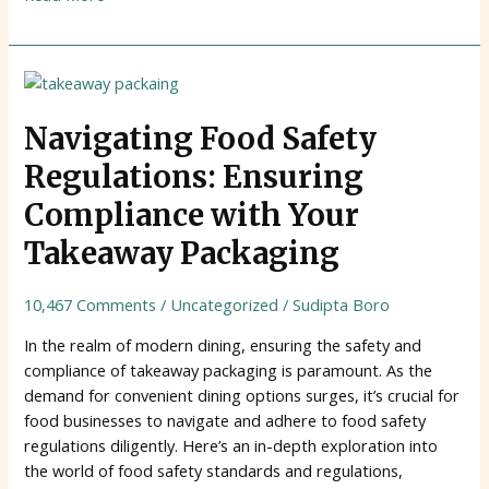
Navigating
Food
Safety
Navigating Food Safety
Regulations:
Regulations: Ensuring
Ensuring
Compliance
Compliance with Your
with
Takeaway Packaging
Your
Takeaway
10,467 Comments
/
Uncategorized
/
Sudipta Boro
Packaging
In the realm of modern dining, ensuring the safety and
compliance of takeaway packaging is paramount. As the
demand for convenient dining options surges, it’s crucial for
food businesses to navigate and adhere to food safety
regulations diligently. Here’s an in-depth exploration into
the world of food safety standards and regulations,