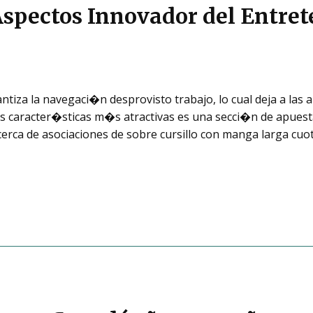
Aspectos Innovador del Entre
antiza la navegaci�n desprovisto trabajo, lo cual deja a las
s caracter�sticas m�s atractivas es una secci�n de apuesta
erca de asociaciones de sobre cursillo con manga larga cuo