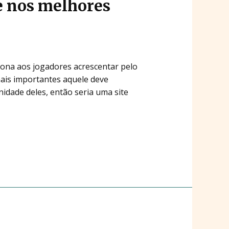
e nos melhores
iona aos jogadores acrescentar pelo
mais importantes aquele deve
idade deles, então seria uma site