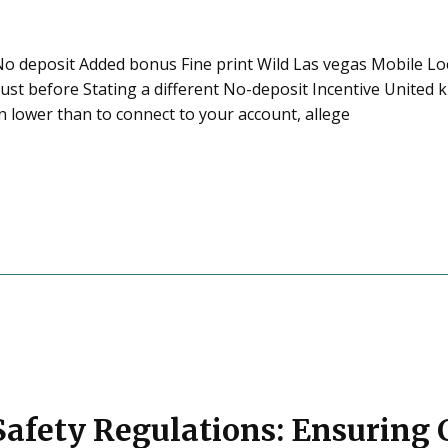
 deposit Added bonus Fine print Wild Las vegas Mobile Loc
ust before Stating a different No-deposit Incentive United
n lower than to connect to your account, allege
Safety Regulations: Ensuring