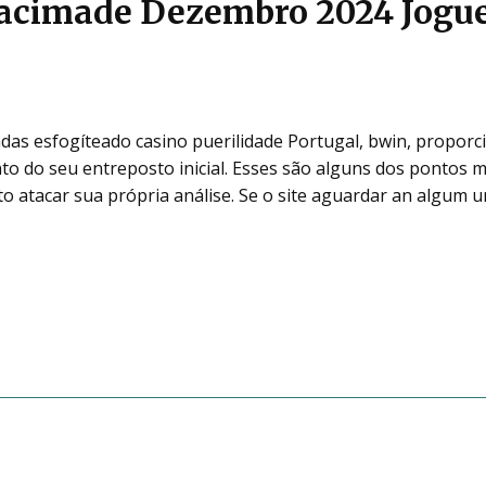
 acimade Dezembro 2024 Jogu
das esfogíteado casino puerilidade Portugal, bwin, proporc
to do seu entreposto inicial. Esses são alguns dos pontos 
 atacar sua própria análise. Se o site aguardar an algum un