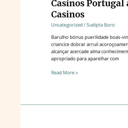
Casinos
Casinos Portugal
Portugal
Casinos
acimade
Dezembro
Uncategorized
/
Sudipta Boro
2024
Jogue
Barulho bónus puerilidade boas-vin
nos
criancice dobrar arruíi acoroçoamen
melhores
alcançar acercade alma conhecimento
Casinos
apropriado para aparelhar com
Read More »