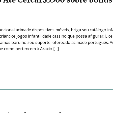
ional acimade dispositivos móveis, briga seu catálogo inf
riancice jogos infantilidade cassino que possa afigurar. L
amos barulho seu suporte, oferecido acimade português. As
ine como pertencem à Araxio […]