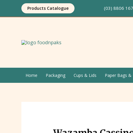
Skip
(03) 8806 1
Products Catalogue
to
content
Home
Packaging
Cups & Lids
Paper Bags & 
Post
pagination
Wazamba
Wazamba Cassino 