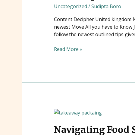
Added
Uncategorized
/
Sudipta Boro
bonus
Codes
Content Decipher United kingdom No
&
newest Move All you have to Know J
No-
follow the newest outlined tips give
deposit
Offers
Read More »
Updated
2024!
Navigating
Food
Safety
Navigating Food 
Regulations: