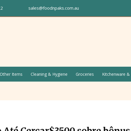
672
sales@foodnpaks.com.au
Other Items
Cleaning & Hygiene
Groceries
Kitchenware &
Até Cercar$3500 sobre bônus 