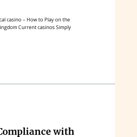
al casino – How to Play on the
 kingdom Current casinos Simply
 Compliance with