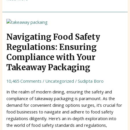
Navigating
Food
Safety
Navigating Food Safety
Regulations:
Regulations: Ensuring
Ensuring
Compliance
Compliance with Your
with
Takeaway Packaging
Your
Takeaway
10,465 Comments
/
Uncategorized
/
Sudipta Boro
Packaging
In the realm of modern dining, ensuring the safety and
compliance of takeaway packaging is paramount. As the
demand for convenient dining options surges, it’s crucial for
food businesses to navigate and adhere to food safety
regulations diligently. Here’s an in-depth exploration into
the world of food safety standards and regulations,