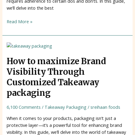
requires adherence to certain dos and don’ts. In this guide,
we’ll delve into the best
Read More »
How
to
maximize
How to maximize Brand
Brand
Visibility Through
Visibility
Through
Customized Takeaway
Customized
packaging
Takeaway
packaging
6,100 Comments
/
Takeaway Packaging
/
sreihaan foods
When it comes to your products, packaging isn’t just a
protective layer—it’s a powerful tool for enhancing brand
visibility. In this guide, we’ll delve into the world of takeaway