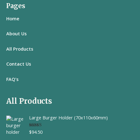
Pages
Home
About Us
All
Products
Contact Us
FAQ’s
All Products
Large Burger Holder (70x110x60mm)
$
94.50
Rated
5.00
out of 5