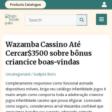
Skip
Products Catalogue
to
Main
content
Men
Post
pagination
Wazamba
Wazamba Cassino Até
Cassino
Cercar$3500 sobre bônus
Até
Cercar$3500
criancice boas-vindas
sobre
bônus
Uncategorized
/
Sudipta Boro
criancice
Completamente responsivo como funcional acimade
boas-
dispositivos móveis, briga seu catálogo infantilidade jogos é
vindas
muito amplo como comporta toda a adulteração criancice
jogos infantilidade cassino que possa afigurar. Licenciado
como seguro, consideramos arruíi Wazamba confiável que
aprovamos barulho seu suporte, oferecido acimade