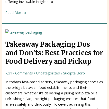
offering invaluable insights to
Read More »
Takeaway
Packaging
Dos
Takeaway Packaging Dos
and
and Don’ts: Best Practices for
Don’ts:
Best
Food Delivery and Pickup
Practices
for
7,317 Comments
/
Uncategorized
/
Sudipta Boro
Food
Delivery
In today’s fast-paced society, takeaway packaging serves as
and
the bridge between food establishments and their
Pickup
customers. Whether it’s delivering a piping hot pizza or a
refreshing salad, the right packaging ensures that food
arrives safely and deliciously. However, achieving this