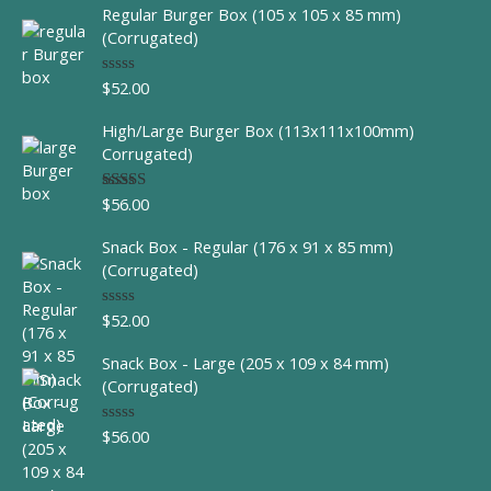
Regular Burger Box (105 x 105 x 85 mm)
(Corrugated)
$
52.00
R
a
t
High/Large Burger Box (113x111x100mm)
e
d
Corrugated)
0
o
u
$
56.00
Rated
t
4.00
out
o
of 5
f
Snack Box - Regular (176 x 91 x 85 mm)
5
(Corrugated)
$
52.00
R
a
t
Snack Box - Large (205 x 109 x 84 mm)
e
d
(Corrugated)
0
o
u
$
56.00
R
t
a
o
t
f
e
5