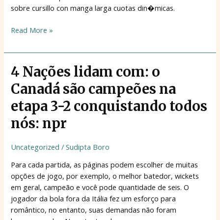
sobre cursillo con manga larga cuotas din�micas.
Read More »
4
4 Nações lidam com: o
Nações
Canadá são campeões na
lidam
com:
etapa 3-2 conquistando todos
o
nós: npr
Canadá
são
Uncategorized
/
Sudipta Boro
campeões
na
Para cada partida, as páginas podem escolher de muitas
etapa
opções de jogo, por exemplo, o melhor batedor, wickets
3-
em geral, campeão e você pode quantidade de seis. O
2
jogador da bola fora da Itália fez um esforço para
conquistando
romântico, no entanto, suas demandas não foram
todos