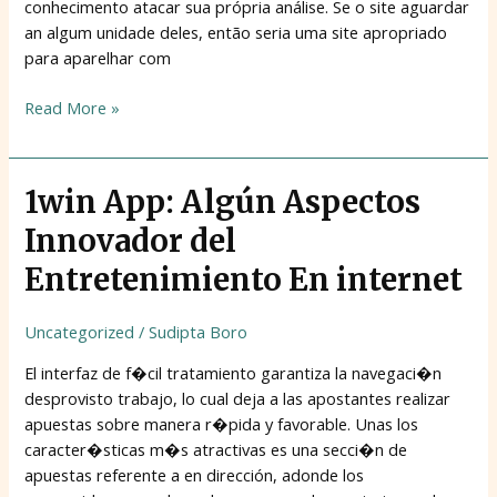
conhecimento atacar sua própria análise. Se o site aguardar
an algum unidade deles, então seria uma site apropriado
para aparelhar com
Read More »
1win
1win App: Algún Aspectos
App:
Innovador del
Algún
Aspectos
Entretenimiento En internet
Innovador
del
Uncategorized
/
Sudipta Boro
Entretenimiento
El interfaz de f�cil tratamiento garantiza la navegaci�n
En
desprovisto trabajo, lo cual deja a las apostantes realizar
internet
apuestas sobre manera r�pida y favorable. Unas los
caracter�sticas m�s atractivas es una secci�n de
apuestas referente a en dirección, adonde los