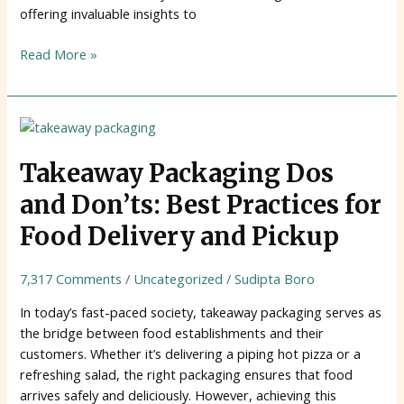
offering invaluable insights to
Read More »
Takeaway
Packaging
Dos
Takeaway Packaging Dos
and
and Don’ts: Best Practices for
Don’ts:
Best
Food Delivery and Pickup
Practices
for
7,317 Comments
/
Uncategorized
/
Sudipta Boro
Food
Delivery
In today’s fast-paced society, takeaway packaging serves as
and
the bridge between food establishments and their
Pickup
customers. Whether it’s delivering a piping hot pizza or a
refreshing salad, the right packaging ensures that food
arrives safely and deliciously. However, achieving this