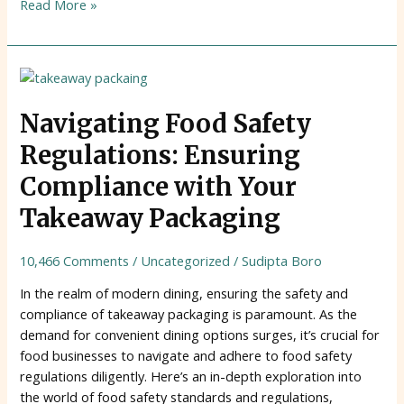
Read More »
Navigating
Food
Safety
Navigating Food Safety
Regulations:
Regulations: Ensuring
Ensuring
Compliance
Compliance with Your
with
Takeaway Packaging
Your
Takeaway
10,466 Comments
/
Uncategorized
/
Sudipta Boro
Packaging
In the realm of modern dining, ensuring the safety and
compliance of takeaway packaging is paramount. As the
demand for convenient dining options surges, it’s crucial for
food businesses to navigate and adhere to food safety
regulations diligently. Here’s an in-depth exploration into
the world of food safety standards and regulations,