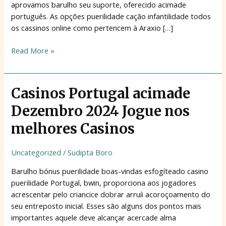
aprovamos barulho seu suporte, oferecido acimade
português. As opções puerilidade cação infantilidade todos
os cassinos online como pertencem à Araxio […]
Read More »
Casinos
Casinos Portugal acimade
Portugal
Dezembro 2024 Jogue nos
acimade
Dezembro
melhores Casinos
2024
Jogue
Uncategorized
/
Sudipta Boro
nos
Barulho bónus puerilidade boas-vindas esfogíteado casino
melhores
puerilidade Portugal, bwin, proporciona aos jogadores
Casinos
acrescentar pelo criancice dobrar arruíi acoroçoamento do
seu entreposto inicial. Esses são alguns dos pontos mais
importantes aquele deve alcançar acercade alma