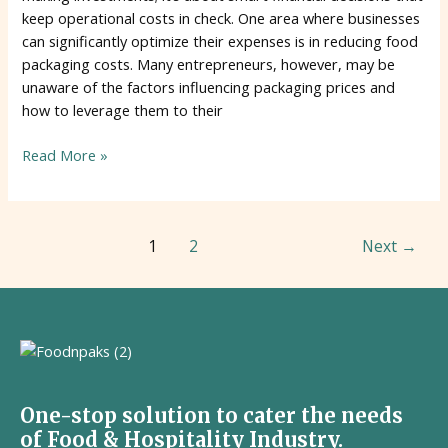
keep operational costs in check. One area where businesses
can significantly optimize their expenses is in reducing food
packaging costs. Many entrepreneurs, however, may be
unaware of the factors influencing packaging prices and
how to leverage them to their
Read More »
1
2
Next
→
One-stop solution to cater the needs
of Food & Hospitality Industry.