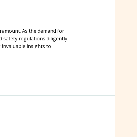
aramount. As the demand for
 safety regulations diligently.
 invaluable insights to