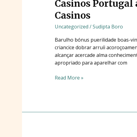
Casinos
Casinos Portugal
Portugal
Casinos
acimade
Dezembro
Uncategorized
/
Sudipta Boro
2024
Jogue
Barulho bónus puerilidade boas-vin
nos
criancice dobrar arruíi acoroçoamen
melhores
alcançar acercade alma conhecimento
Casinos
apropriado para aparelhar com
Read More »