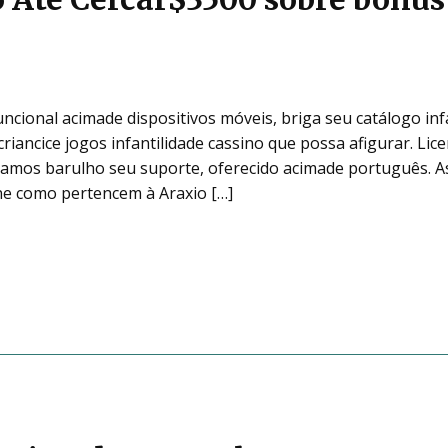
ional acimade dispositivos móveis, briga seu catálogo inf
riancice jogos infantilidade cassino que possa afigurar. L
amos barulho seu suporte, oferecido acimade português. As
ine como pertencem à Araxio […]