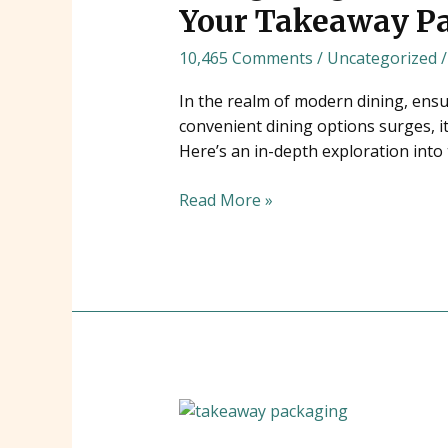
Your Takeaway P
Ensuring
Compliance
10,465 Comments
/
Uncategorized
with
Your
In the realm of modern dining, ens
Takeaway
convenient dining options surges, it
Packaging
Here’s an in-depth exploration into 
Read More »
Takeaway
Packaging