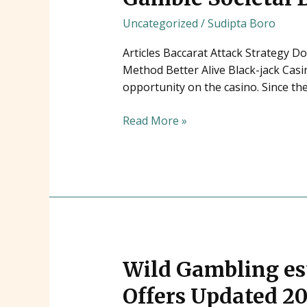
Societal
Uncategorized
/
Sudipta Boro
Blackjack
Game
Articles Baccarat Attack Strategy 
Method Better Alive Black-jack Casi
opportunity on the casino. Since th
Read More »
Wild
Wild Gambling es
Gambling
Offers Updated 20
establishment