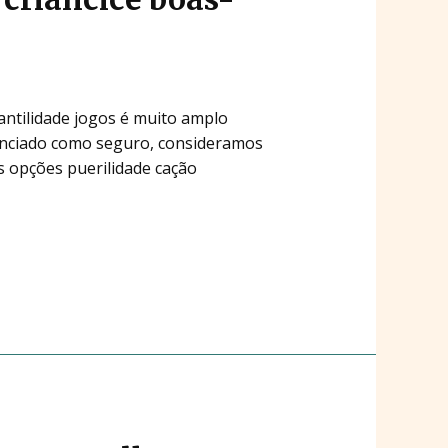
antilidade jogos é muito amplo
icenciado como seguro, consideramos
 opções puerilidade cação