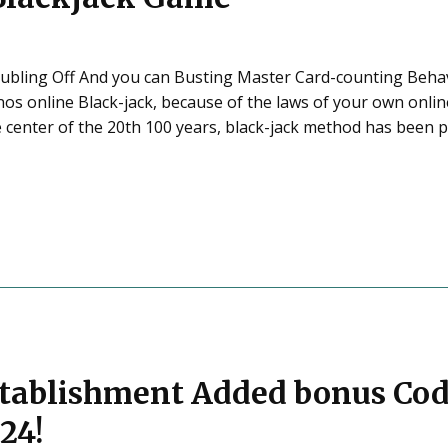
Doubling Off And you can Busting Master Card-counting Beha
nos online Black-jack, because of the laws of your own onlin
e center of the 20th 100 years, black-jack method has been 
tablishment Added bonus Cod
24!