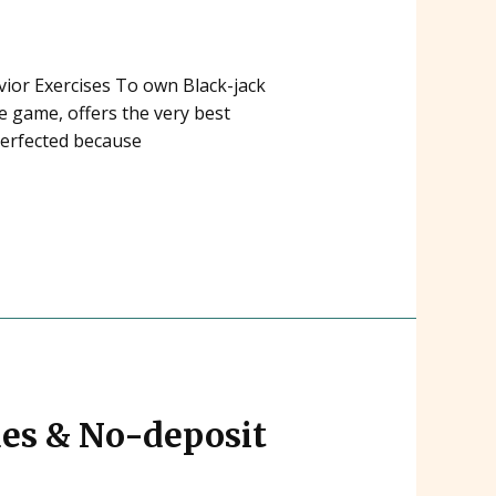
vior Exercises To own Black-jack
e game, offers the very best
perfected because
es & No-deposit