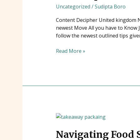
Added
Uncategorized
/
Sudipta Boro
bonus
Codes
Content Decipher United kingdom No
&
newest Move All you have to Know J
No-
follow the newest outlined tips give
deposit
Offers
Read More »
Updated
2024!
Navigating
Food
Safety
Navigating Food 
Regulations: