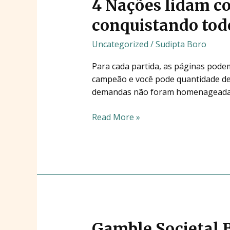
4
4 Nações lidam c
Nações
conquistando todo
lidam
com:
Uncategorized
/
Sudipta Boro
o
Canadá
Para cada partida, as páginas pode
são
campeão e você pode quantidade de s
campeões
demandas não foram homenageadas.
na
etapa
Read More »
3-
2
conquistando
todos
nós:
npr
Gamble
Gamble Societal 