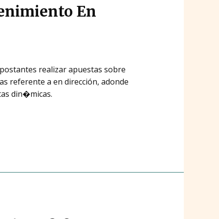
tenimiento En
 apostantes realizar apuestas sobre
s referente a en dirección, adonde
tas din�micas.