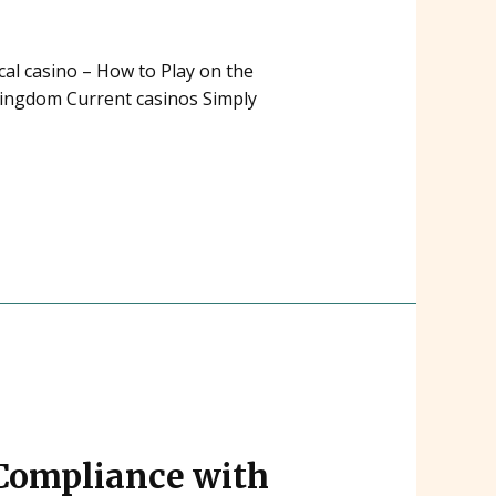
al casino – How to Play on the
 kingdom Current casinos Simply
 Compliance with