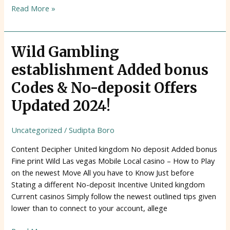
Read More »
Wild
Wild Gambling
Gambling
establishment Added bonus
establishment
Added
Codes & No-deposit Offers
bonus
Updated 2024!
Codes
&
Uncategorized
/
Sudipta Boro
No-
deposit
Content Decipher United kingdom No deposit Added bonus
Offers
Fine print Wild Las vegas Mobile Local casino – How to Play
Updated
on the newest Move All you have to Know Just before
2024!
Stating a different No-deposit Incentive United kingdom
Current casinos Simply follow the newest outlined tips given
lower than to connect to your account, allege