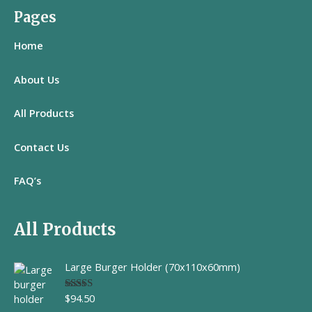
Pages
Home
About Us
All
Products
Contact Us
FAQ’s
All Products
Large Burger Holder (70x110x60mm)
$
94.50
Rated
5.00
out of 5