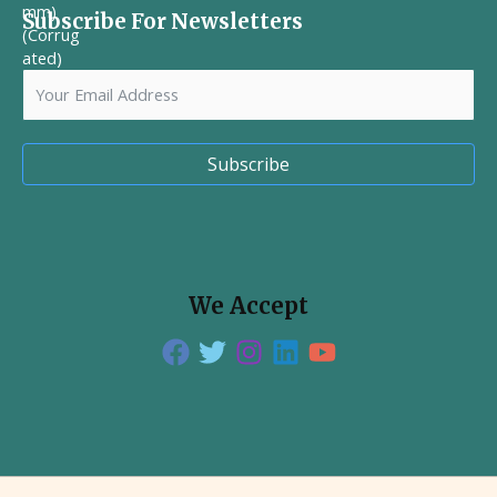
5
d
Subscribe For Newsletters
0
o
u
t
o
f
5
Subscribe
We Accept