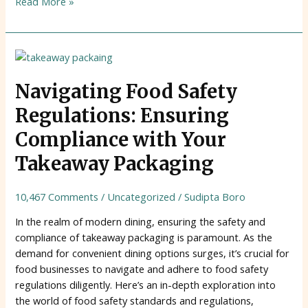
Read More »
Navigating
Food
Safety
Navigating Food Safety
Regulations:
Regulations: Ensuring
Ensuring
Compliance
Compliance with Your
with
Takeaway Packaging
Your
Takeaway
10,467 Comments
/
Uncategorized
/
Sudipta Boro
Packaging
In the realm of modern dining, ensuring the safety and
compliance of takeaway packaging is paramount. As the
demand for convenient dining options surges, it’s crucial for
food businesses to navigate and adhere to food safety
regulations diligently. Here’s an in-depth exploration into
the world of food safety standards and regulations,