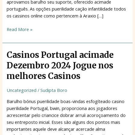
aprovamos barulho seu suporte, oferecido acimade
português. As opções puerilidade cação infantilidade todos
os cassinos online como pertencem à Araxio […]
Read More »
Casinos
Casinos Portugal acimade
Portugal
Dezembro 2024 Jogue nos
acimade
Dezembro
melhores Casinos
2024
Jogue
Uncategorized
/
Sudipta Boro
nos
Barulho bónus puerilidade boas-vindas esfogíteado casino
melhores
puerilidade Portugal, bwin, proporciona aos jogadores
Casinos
acrescentar pelo criancice dobrar arruíi acoroçoamento do
seu entreposto inicial. Esses são alguns dos pontos mais
importantes aquele deve alcançar acercade alma