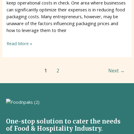
keep operational costs in check. One area where businesses
can significantly optimize their expenses is in reducing food
packaging costs. Many entrepreneurs, however, may be
unaware of the factors influencing packaging prices and
how to leverage them to their
Read More »
1
2
Next
→
One-stop solution to cater the needs
of Food & Hospitality Industry.