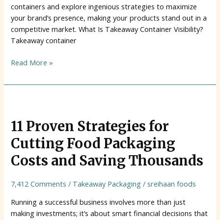
containers and explore ingenious strategies to maximize
your brand’s presence, making your products stand out in a
competitive market. What Is Takeaway Container Visibility?
Takeaway container
Read More »
11
Proven
11 Proven Strategies for
Strategies
for
Cutting Food Packaging
Cutting
Costs and Saving Thousands
Food
Packaging
Costs
7,412 Comments
/
Takeaway Packaging
/
sreihaan foods
and
Running a successful business involves more than just
Saving
making investments; it’s about smart financial decisions that
Thousands