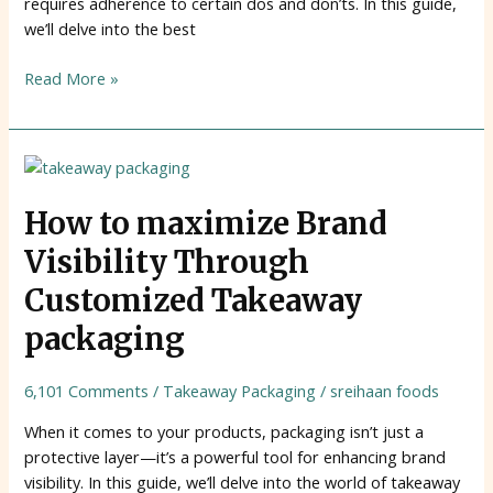
requires adherence to certain dos and don’ts. In this guide,
we’ll delve into the best
Read More »
How
to
maximize
How to maximize Brand
Brand
Visibility Through
Visibility
Through
Customized Takeaway
Customized
packaging
Takeaway
packaging
6,101 Comments
/
Takeaway Packaging
/
sreihaan foods
When it comes to your products, packaging isn’t just a
protective layer—it’s a powerful tool for enhancing brand
visibility. In this guide, we’ll delve into the world of takeaway