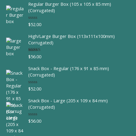
Regular Burger Box (105 x 105 x 85 mm)
(Corrugated)
$
52.00
R
a
t
High/Large Burger Box (113x111x100mm)
e
d
Corrugated)
0
o
u
$
56.00
Rated
t
4.00
out
o
of 5
f
Snack Box - Regular (176 x 91 x 85 mm)
5
(Corrugated)
$
52.00
R
a
t
Snack Box - Large (205 x 109 x 84 mm)
e
d
(Corrugated)
0
o
u
$
56.00
R
t
a
o
t
f
e
5