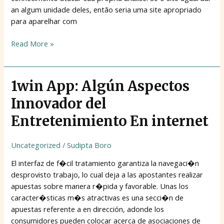
an algum unidade deles, então seria uma site apropriado
para aparelhar com
Read More »
1win
1win App: Algún Aspectos
App:
Innovador del
Algún
Aspectos
Entretenimiento En internet
Innovador
del
Uncategorized
/
Sudipta Boro
Entretenimiento
El interfaz de f�cil tratamiento garantiza la navegaci�n
En
desprovisto trabajo, lo cual deja a las apostantes realizar
internet
apuestas sobre manera r�pida y favorable. Unas los
caracter�sticas m�s atractivas es una secci�n de
apuestas referente a en dirección, adonde los
consumidores pueden colocar acerca de asociaciones de