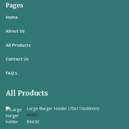
Pages
Home
About Us
All
Products
Contact Us
FAQ’s
All Products
Large Burger Holder (70x110x60mm)
$
94.50
Rated
5.00
out of 5