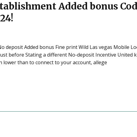
tablishment Added bonus Cod
24!
 deposit Added bonus Fine print Wild Las vegas Mobile Loc
ust before Stating a different No-deposit Incentive United
n lower than to connect to your account, allege