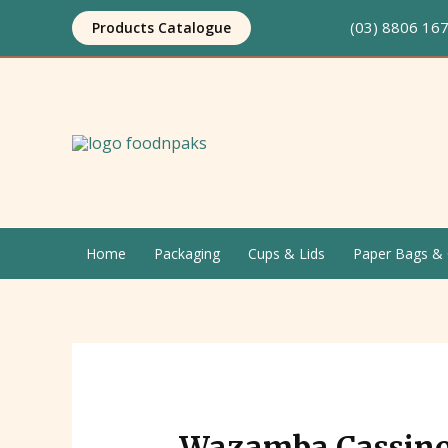
Skip
(03) 8806 1
Products Catalogue
to
content
Home
Packaging
Cups & Lids
Paper Bags & 
Post
pagination
Wazamba
Wazamba Cassino 