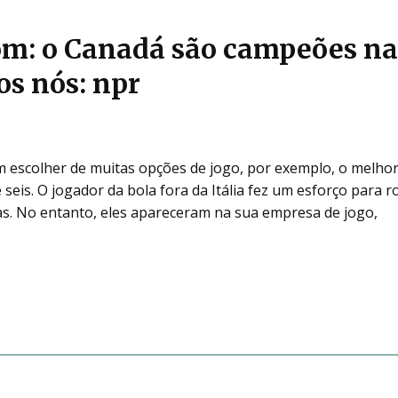
om: o Canadá são campeões na
s nós: npr
m escolher de muitas opções de jogo, por exemplo, o melhor
eis. O jogador da bola fora da Itália fez um esforço para r
 No entanto, eles apareceram na sua empresa de jogo,