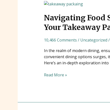
Navigating
Food
Safety
Navigating Food 
Regulations:
Your Takeaway P
Ensuring
Compliance
10,466 Comments
/
Uncategorized
with
Your
In the realm of modern dining, ens
Takeaway
convenient dining options surges, it
Packaging
Here’s an in-depth exploration into 
Read More »