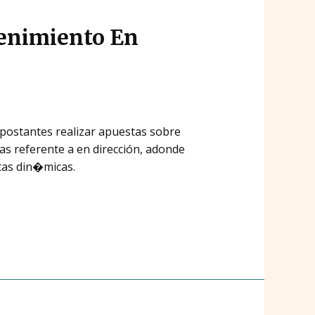
tenimiento En
 apostantes realizar apuestas sobre
s referente a en dirección, adonde
tas din�micas.