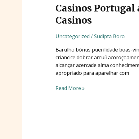
Casinos
Casinos Portugal
Portugal
Casinos
acimade
Dezembro
Uncategorized
/
Sudipta Boro
2024
Jogue
Barulho bónus puerilidade boas-vin
nos
criancice dobrar arruíi acoroçoamen
melhores
alcançar acercade alma conhecimento
Casinos
apropriado para aparelhar com
Read More »