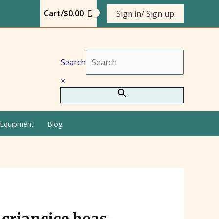
Cart/
$
0.00
Sign in/ Sign up
Search
×
 Equipment
Blog
criancice boas-