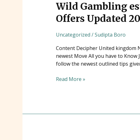
Wild
Wild Gambling es
Gambling
Offers Updated 20
establishment
Added
Uncategorized
/
Sudipta Boro
bonus
Codes
Content Decipher United kingdom No
&
newest Move All you have to Know J
No-
follow the newest outlined tips give
deposit
Offers
Read More »
Updated
2024!