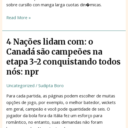
sobre cursillo con manga larga cuotas din�micas.
Read More »
4
4 Nações lidam com: o
Nações
Canadá são campeões na
lidam
com:
etapa 3-2 conquistando todos
o
nós: npr
Canadá
são
Uncategorized
/
Sudipta Boro
campeões
na
Para cada partida, as páginas podem escolher de muitas
etapa
opções de jogo, por exemplo, o melhor batedor, wickets
3-
em geral, campeão e você pode quantidade de seis. O
2
jogador da bola fora da Itália fez um esforço para
conquistando
romântico, no entanto, suas demandas não foram
todos