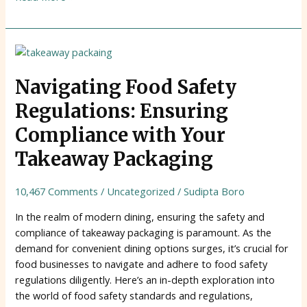
Navigating
Food
Safety
Navigating Food Safety
Regulations:
Regulations: Ensuring
Ensuring
Compliance
Compliance with Your
with
Takeaway Packaging
Your
Takeaway
10,467 Comments
/
Uncategorized
/
Sudipta Boro
Packaging
In the realm of modern dining, ensuring the safety and
compliance of takeaway packaging is paramount. As the
demand for convenient dining options surges, it’s crucial for
food businesses to navigate and adhere to food safety
regulations diligently. Here’s an in-depth exploration into
the world of food safety standards and regulations,