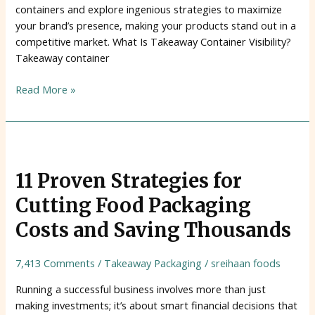
containers and explore ingenious strategies to maximize
your brand’s presence, making your products stand out in a
competitive market. What Is Takeaway Container Visibility?
Takeaway container
Read More »
11
Proven
11 Proven Strategies for
Strategies
for
Cutting Food Packaging
Cutting
Costs and Saving Thousands
Food
Packaging
Costs
7,413 Comments
/
Takeaway Packaging
/
sreihaan foods
and
Running a successful business involves more than just
Saving
making investments; it’s about smart financial decisions that
Thousands