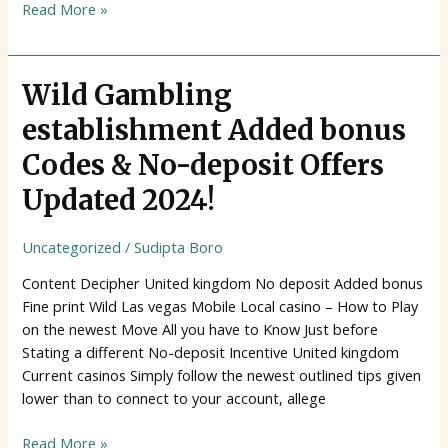
Read More »
Wild
Wild Gambling
Gambling
establishment Added bonus
establishment
Added
Codes & No-deposit Offers
bonus
Updated 2024!
Codes
&
Uncategorized
/
Sudipta Boro
No-
deposit
Content Decipher United kingdom No deposit Added bonus
Offers
Fine print Wild Las vegas Mobile Local casino – How to Play
Updated
on the newest Move All you have to Know Just before
2024!
Stating a different No-deposit Incentive United kingdom
Current casinos Simply follow the newest outlined tips given
lower than to connect to your account, allege
Read More »