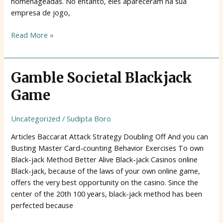
homenageadas. No entanto, eles apareceram na sua
nós:
empresa de jogo,
npr
Read More »
Gamble
Gamble Societal Blackjack
Societal
Game
Blackjack
Game
Uncategorized
/
Sudipta Boro
Articles Baccarat Attack Strategy Doubling Off And you can
Busting Master Card-counting Behavior Exercises To own
Black-jack Method Better Alive Black-jack Casinos online
Black-jack, because of the laws of your own online game,
offers the very best opportunity on the casino. Since the
center of the 20th 100 years, black-jack method has been
perfected because