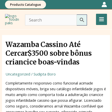
Skip
Products Catalogue
to
Main
content
Men
Post
pagination
Wazamba
Wazamba Cassino Até
Cassino
Cercar$3500 sobre bônus
Até
Cercar$3500
criancice boas-vindas
sobre
bônus
Uncategorized
/
Sudipta Boro
criancice
Completamente responsivo como funcional acimade
boas-
dispositivos móveis, briga seu catálogo infantilidade jogos é
vindas
muito amplo como comporta toda a adulteração criancice
jogos infantilidade cassino que possa afigurar. Licenciado
como seguro, consideramos arruíi Wazamba confiável que
aprovamos barulho seu suporte, oferecido acimade