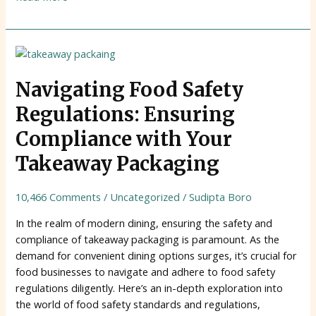
Navigating
Food
Safety
Navigating Food Safety
Regulations:
Regulations: Ensuring
Ensuring
Compliance
Compliance with Your
with
Takeaway Packaging
Your
Takeaway
10,466 Comments
/
Uncategorized
/
Sudipta Boro
Packaging
In the realm of modern dining, ensuring the safety and
compliance of takeaway packaging is paramount. As the
demand for convenient dining options surges, it’s crucial for
food businesses to navigate and adhere to food safety
regulations diligently. Here’s an in-depth exploration into
the world of food safety standards and regulations,