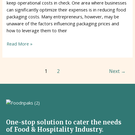
keep operational costs in check. One area where businesses
can significantly optimize their expenses is in reducing food
packaging costs. Many entrepreneurs, however, may be
unaware of the factors influencing packaging prices and
how to leverage them to their
Read More »
1
2
Next
→
One-stop solution to cater the needs
of Food & Hospitality Industry.