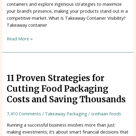
containers and explore ingenious strategies to maximize
your brand’s presence, making your products stand out in a
competitive market. What Is Takeaway Container Visibility?
Takeaway container
Read More »
11
Proven
11 Proven Strategies for
Strategies
for
Cutting Food Packaging
Cutting
Costs and Saving Thousands
Food
Packaging
Costs
7,410 Comments
/
Takeaway Packaging
/
sreihaan foods
and
Running a successful business involves more than just
Saving
making investments; it’s about smart financial decisions that
Thousands