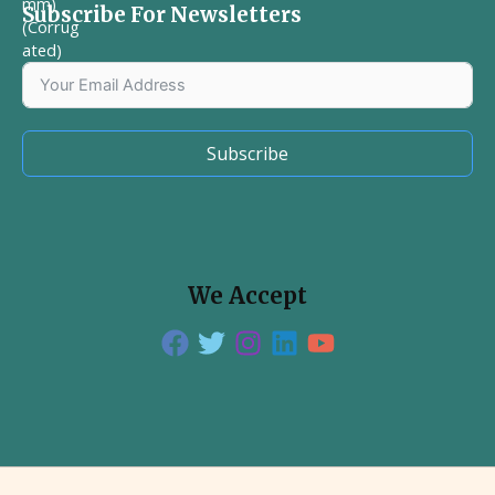
d
Subscribe For Newsletters
0
o
u
t
o
f
5
Subscribe
We Accept