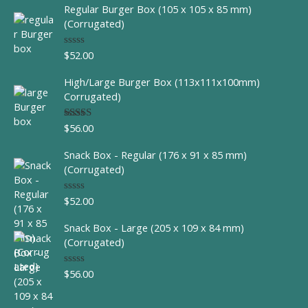
Regular Burger Box (105 x 105 x 85 mm)
(Corrugated)
$
52.00
R
a
t
High/Large Burger Box (113x111x100mm)
e
d
Corrugated)
0
o
u
$
56.00
Rated
t
4.00
out
o
of 5
f
Snack Box - Regular (176 x 91 x 85 mm)
5
(Corrugated)
$
52.00
R
a
t
Snack Box - Large (205 x 109 x 84 mm)
e
d
(Corrugated)
0
o
u
$
56.00
R
t
a
o
t
f
e
5