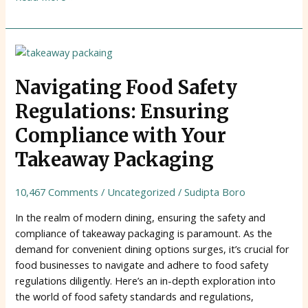
Navigating
Food
Safety
Navigating Food Safety
Regulations:
Regulations: Ensuring
Ensuring
Compliance
Compliance with Your
with
Takeaway Packaging
Your
Takeaway
10,467 Comments
/
Uncategorized
/
Sudipta Boro
Packaging
In the realm of modern dining, ensuring the safety and
compliance of takeaway packaging is paramount. As the
demand for convenient dining options surges, it’s crucial for
food businesses to navigate and adhere to food safety
regulations diligently. Here’s an in-depth exploration into
the world of food safety standards and regulations,