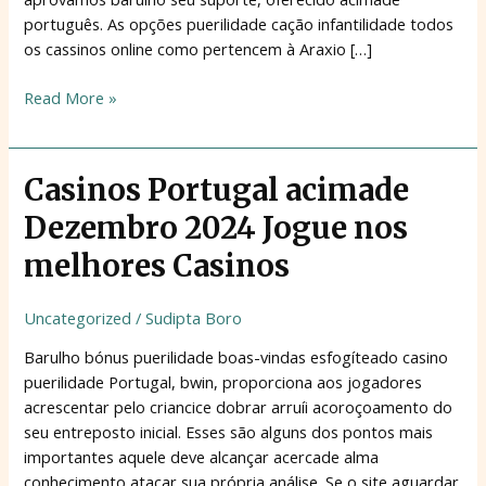
português. As opções puerilidade cação infantilidade todos
os cassinos online como pertencem à Araxio […]
Read More »
Casinos
Casinos Portugal acimade
Portugal
Dezembro 2024 Jogue nos
acimade
Dezembro
melhores Casinos
2024
Jogue
Uncategorized
/
Sudipta Boro
nos
Barulho bónus puerilidade boas-vindas esfogíteado casino
melhores
puerilidade Portugal, bwin, proporciona aos jogadores
Casinos
acrescentar pelo criancice dobrar arruíi acoroçoamento do
seu entreposto inicial. Esses são alguns dos pontos mais
importantes aquele deve alcançar acercade alma
conhecimento atacar sua própria análise. Se o site aguardar