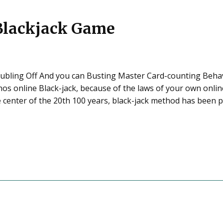
Blackjack Game
Doubling Off And you can Busting Master Card-counting Beha
nos online Black-jack, because of the laws of your own onlin
e center of the 20th 100 years, black-jack method has been 