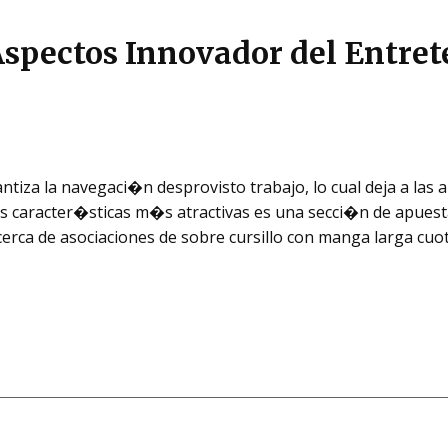
Aspectos Innovador del Entre
antiza la navegaci�n desprovisto trabajo, lo cual deja a las
s caracter�sticas m�s atractivas es una secci�n de apuesta
erca de asociaciones de sobre cursillo con manga larga cuo