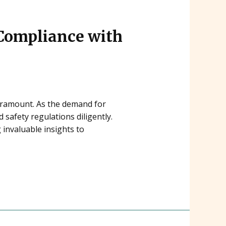
 Compliance with
aramount. As the demand for
 safety regulations diligently.
 invaluable insights to