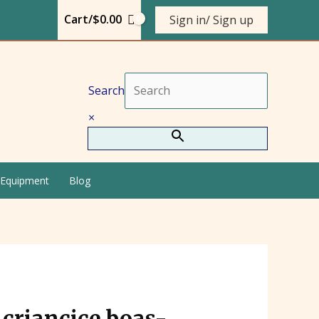
Cart/
$
0.00
Sign in/ Sign up
Search
×
 Equipment
Blog
criancice boas-