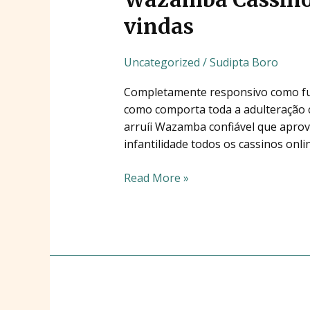
Cassino
vindas
Até
Cercar$3500
Uncategorized
/
Sudipta Boro
sobre
bônus
Completamente responsivo como func
criancice
como comporta toda a adulteração c
boas-
arruíi Wazamba confiável que aprov
vindas
infantilidade todos os cassinos onl
Read More »