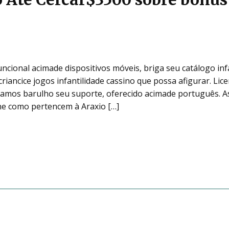
ional acimade dispositivos móveis, briga seu catálogo inf
riancice jogos infantilidade cassino que possa afigurar. L
amos barulho seu suporte, oferecido acimade português. As
ine como pertencem à Araxio […]