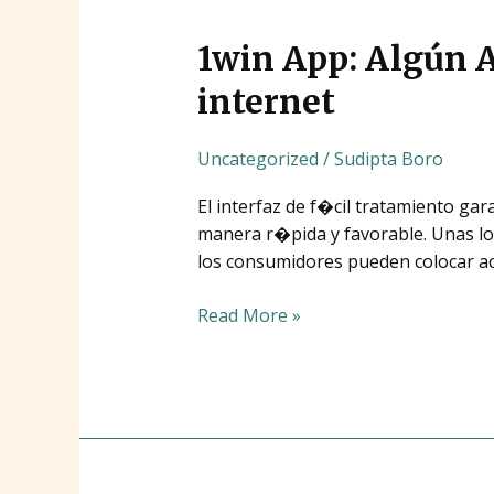
1win
1win App: Algún 
App:
internet
Algún
Aspectos
Uncategorized
/
Sudipta Boro
Innovador
del
El interfaz de f�cil tratamiento gar
Entretenimiento
manera r�pida y favorable. Unas lo
En
los consumidores pueden colocar ac
internet
Read More »