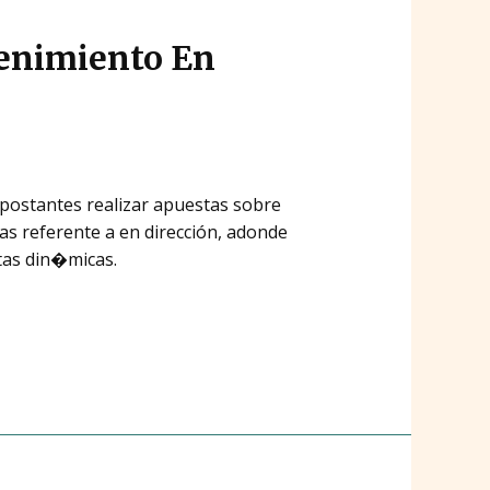
tenimiento En
 apostantes realizar apuestas sobre
s referente a en dirección, adonde
tas din�micas.