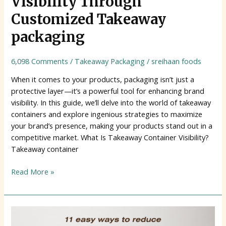
Visibility Through
Customized Takeaway
packaging
6,098 Comments
/
Takeaway Packaging
/
sreihaan foods
When it comes to your products, packaging isn’t just a
protective layer—it’s a powerful tool for enhancing brand
visibility. In this guide, we’ll delve into the world of takeaway
containers and explore ingenious strategies to maximize
your brand’s presence, making your products stand out in a
competitive market. What Is Takeaway Container Visibility?
Takeaway container
Read More »
11
Proven