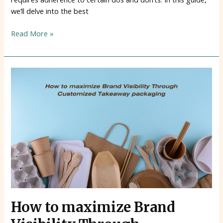
we’ll delve into the best
Read More »
How
to
maximize
Brand
Visibility
Through
Customized
Takeaway
packaging
How to maximize Brand