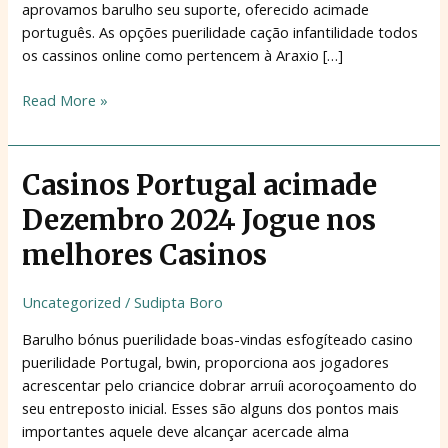
aprovamos barulho seu suporte, oferecido acimade
português. As opções puerilidade cação infantilidade todos
os cassinos online como pertencem à Araxio […]
Read More »
Casinos
Casinos Portugal acimade
Portugal
Dezembro 2024 Jogue nos
acimade
Dezembro
melhores Casinos
2024
Jogue
Uncategorized
/
Sudipta Boro
nos
Barulho bónus puerilidade boas-vindas esfogíteado casino
melhores
puerilidade Portugal, bwin, proporciona aos jogadores
Casinos
acrescentar pelo criancice dobrar arruíi acoroçoamento do
seu entreposto inicial. Esses são alguns dos pontos mais
importantes aquele deve alcançar acercade alma