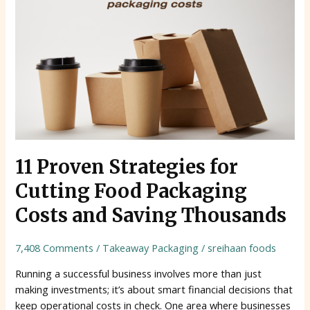
Strategies
for
Cutting
Food
Packaging
Costs
and
Saving
Thousands
11 Proven Strategies for
Cutting Food Packaging
Costs and Saving Thousands
7,408 Comments
/
Takeaway Packaging
/
sreihaan foods
Running a successful business involves more than just
making investments; it’s about smart financial decisions that
keep operational costs in check. One area where businesses