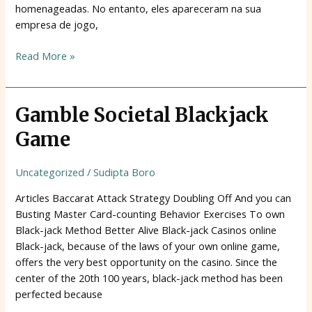
todos
homenageadas. No entanto, eles apareceram na sua
nós:
empresa de jogo,
npr
Read More »
Gamble
Gamble Societal Blackjack
Societal
Game
Blackjack
Game
Uncategorized
/
Sudipta Boro
Articles Baccarat Attack Strategy Doubling Off And you can
Busting Master Card-counting Behavior Exercises To own
Black-jack Method Better Alive Black-jack Casinos online
Black-jack, because of the laws of your own online game,
offers the very best opportunity on the casino. Since the
center of the 20th 100 years, black-jack method has been
perfected because