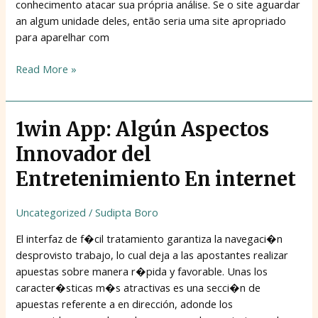
conhecimento atacar sua própria análise. Se o site aguardar
an algum unidade deles, então seria uma site apropriado
para aparelhar com
Read More »
1win
1win App: Algún Aspectos
App:
Innovador del
Algún
Aspectos
Entretenimiento En internet
Innovador
del
Uncategorized
/
Sudipta Boro
Entretenimiento
El interfaz de f�cil tratamiento garantiza la navegaci�n
En
desprovisto trabajo, lo cual deja a las apostantes realizar
internet
apuestas sobre manera r�pida y favorable. Unas los
caracter�sticas m�s atractivas es una secci�n de
apuestas referente a en dirección, adonde los