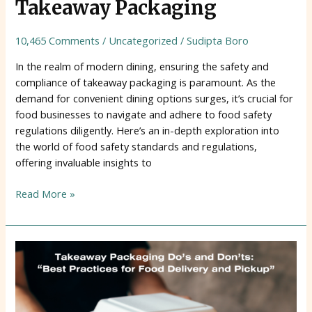
Takeaway Packaging
10,465 Comments
/
Uncategorized
/
Sudipta Boro
In the realm of modern dining, ensuring the safety and
compliance of takeaway packaging is paramount. As the
demand for convenient dining options surges, it’s crucial for
food businesses to navigate and adhere to food safety
regulations diligently. Here’s an in-depth exploration into
the world of food safety standards and regulations,
offering invaluable insights to
Read More »
Takeaway
Packaging
Dos
and