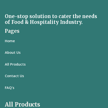
One-stop solution to cater the needs
of Food & Hospitality Industry.
Pages
Home
About Us
All
Products
Contact Us
FAQ’s
All Products