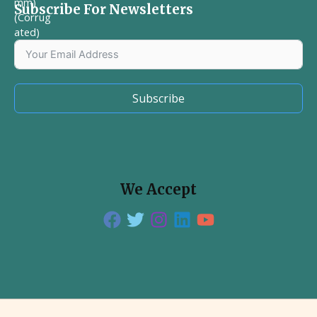
d
Subscribe For Newsletters
0
o
u
t
o
f
5
Subscribe
We Accept