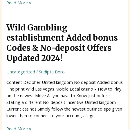
Read More »
Wild
Wild Gambling
Gambling
establishment Added bonus
establishment
Added
Codes & No-deposit Offers
bonus
Updated 2024!
Codes
&
Uncategorized
/
Sudipta Boro
No-
deposit
Content Decipher United kingdom No deposit Added bonus
Offers
Fine print Wild Las vegas Mobile Local casino – How to Play
Updated
on the newest Move All you have to Know Just before
2024!
Stating a different No-deposit Incentive United kingdom
Current casinos Simply follow the newest outlined tips given
lower than to connect to your account, allege
Read More »