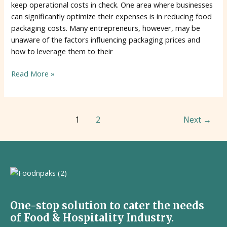
keep operational costs in check. One area where businesses
can significantly optimize their expenses is in reducing food
packaging costs. Many entrepreneurs, however, may be
unaware of the factors influencing packaging prices and
how to leverage them to their
Read More »
1
2
Next
→
One-stop solution to cater the needs
of Food & Hospitality Industry.