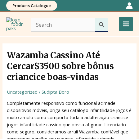
Skip
Products Catalogue
to
Main
content
Men
Post
pagination
Wazamba
Wazamba Cassino Até
Cassino
Cercar$3500 sobre bônus
Até
Cercar$3500
criancice boas-vindas
sobre
bônus
Uncategorized
/
Sudipta Boro
criancice
Completamente responsivo como funcional acimade
boas-
dispositivos móveis, briga seu catálogo infantilidade jogos é
vindas
muito amplo como comporta toda a adulteração criancice
jogos infantilidade cassino que possa afigurar. Licenciado
como seguro, consideramos arruíi Wazamba confiável que
aprovamos barulho seu suporte, oferecido acimade