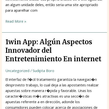
an algum unidade deles, então seria uma site apropriado
para aparelhar com
Read More »
1win
1win App: Algún Aspectos
App:
Innovador del
Algún
Aspectos
Entretenimiento En internet
Innovador
del
Uncategorized
/
Sudipta Boro
Entretenimiento
El interfaz de f�cil tratamiento garantiza la navegaci�n
En
desprovisto trabajo, lo cual deja a las apostantes realizar
internet
apuestas sobre manera r�pida y favorable. Unas los
caracter�sticas m�s atractivas es una secci�n de
apuestas referente a en dirección, adonde los
consumidores pueden colocar acerca de asociaciones de