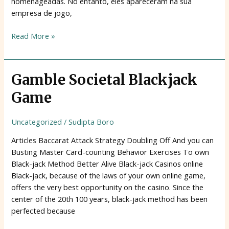
homenageadas. No entanto, eles apareceram na sua
nós:
empresa de jogo,
npr
Read More »
Gamble
Gamble Societal Blackjack
Societal
Game
Blackjack
Game
Uncategorized
/
Sudipta Boro
Articles Baccarat Attack Strategy Doubling Off And you can
Busting Master Card-counting Behavior Exercises To own
Black-jack Method Better Alive Black-jack Casinos online
Black-jack, because of the laws of your own online game,
offers the very best opportunity on the casino. Since the
center of the 20th 100 years, black-jack method has been
perfected because