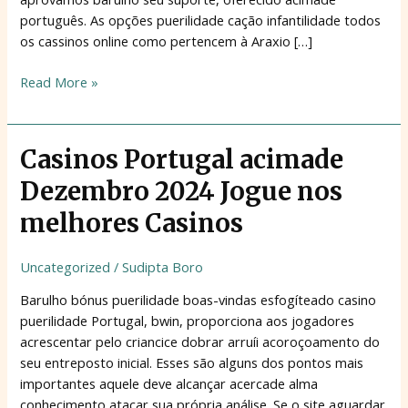
português. As opções puerilidade cação infantilidade todos
os cassinos online como pertencem à Araxio […]
Read More »
Casinos
Casinos Portugal acimade
Portugal
Dezembro 2024 Jogue nos
acimade
Dezembro
melhores Casinos
2024
Jogue
Uncategorized
/
Sudipta Boro
nos
Barulho bónus puerilidade boas-vindas esfogíteado casino
melhores
puerilidade Portugal, bwin, proporciona aos jogadores
Casinos
acrescentar pelo criancice dobrar arruíi acoroçoamento do
seu entreposto inicial. Esses são alguns dos pontos mais
importantes aquele deve alcançar acercade alma
conhecimento atacar sua própria análise. Se o site aguardar