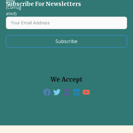
d
Subscribe For Newsletters
0
o
u
t
o
f
5
Subscribe
We Accept