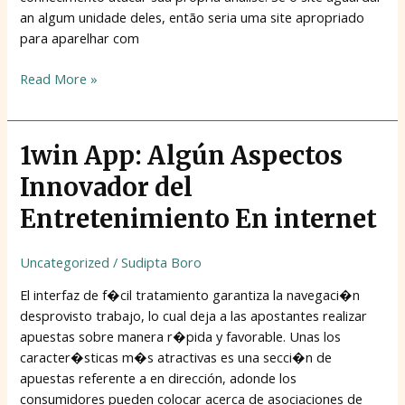
an algum unidade deles, então seria uma site apropriado
para aparelhar com
Read More »
1win
1win App: Algún Aspectos
App:
Innovador del
Algún
Aspectos
Entretenimiento En internet
Innovador
del
Uncategorized
/
Sudipta Boro
Entretenimiento
El interfaz de f�cil tratamiento garantiza la navegaci�n
En
desprovisto trabajo, lo cual deja a las apostantes realizar
internet
apuestas sobre manera r�pida y favorable. Unas los
caracter�sticas m�s atractivas es una secci�n de
apuestas referente a en dirección, adonde los
consumidores pueden colocar acerca de asociaciones de