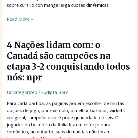
sobre cursillo con manga larga cuotas din�micas.
Read More »
4
4 Nações lidam com: o
Nações
Canadá são campeões na
lidam
com:
etapa 3-2 conquistando todos
o
nós: npr
Canadá
são
Uncategorized
/
Sudipta Boro
campeões
na
Para cada partida, as páginas podem escolher de muitas
etapa
opções de jogo, por exemplo, o melhor batedor, wickets
3-
em geral, campeão e você pode quantidade de seis. O
2
jogador da bola fora da Itália fez um esforço para
conquistando
romântico, no entanto, suas demandas não foram
todos