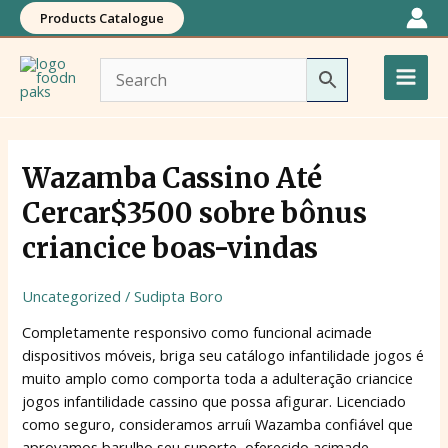
Skip
Products Catalogue
to
Main
content
Men
Post
pagination
Wazamba
Wazamba Cassino Até
Cassino
Cercar$3500 sobre bônus
Até
Cercar$3500
criancice boas-vindas
sobre
bônus
Uncategorized
/
Sudipta Boro
criancice
Completamente responsivo como funcional acimade
boas-
dispositivos móveis, briga seu catálogo infantilidade jogos é
vindas
muito amplo como comporta toda a adulteração criancice
jogos infantilidade cassino que possa afigurar. Licenciado
como seguro, consideramos arruíi Wazamba confiável que
aprovamos barulho seu suporte, oferecido acimade