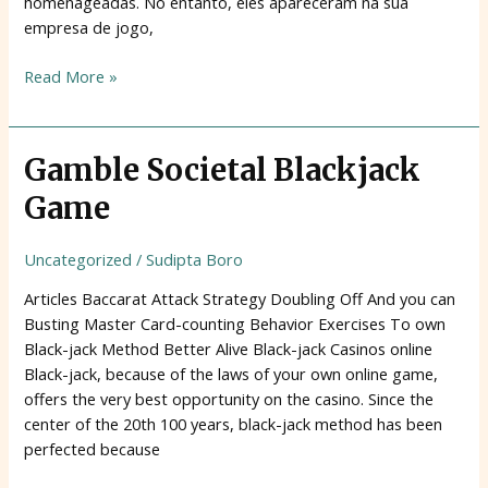
homenageadas. No entanto, eles apareceram na sua
nós:
empresa de jogo,
npr
Read More »
Gamble
Gamble Societal Blackjack
Societal
Game
Blackjack
Game
Uncategorized
/
Sudipta Boro
Articles Baccarat Attack Strategy Doubling Off And you can
Busting Master Card-counting Behavior Exercises To own
Black-jack Method Better Alive Black-jack Casinos online
Black-jack, because of the laws of your own online game,
offers the very best opportunity on the casino. Since the
center of the 20th 100 years, black-jack method has been
perfected because