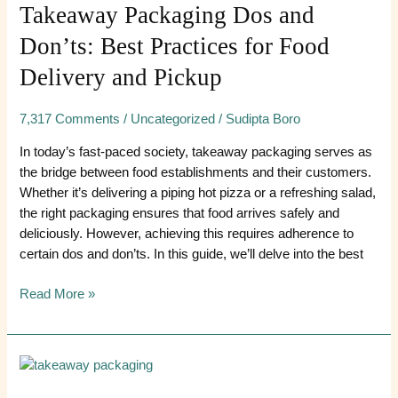
Takeaway Packaging Dos and
Dos
and
Don’ts: Best Practices for Food
Don’ts:
Best
Delivery and Pickup
Practices
for
7,317 Comments
/
Uncategorized
/
Sudipta Boro
Food
In today’s fast-paced society, takeaway packaging serves as
Delivery
the bridge between food establishments and their customers.
and
Whether it’s delivering a piping hot pizza or a refreshing salad,
Pickup
the right packaging ensures that food arrives safely and
deliciously. However, achieving this requires adherence to
certain dos and don’ts. In this guide, we’ll delve into the best
Read More »
How
to