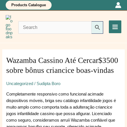
Skip
Products Catalogue
to
Main
content
Menu
Post
pagination
Wazamba
Wazamba Cassino Até Cercar$3500
Cassino
sobre bônus criancice boas-vindas
Até
Cercar$3500
Uncategorized
/
Sudipta Boro
sobre
bônus
Completamente responsivo como funcional acimade
criancice
dispositivos móveis, briga seu catálogo infantilidade jogos é
boas-
muito amplo como comporta toda a adulteração criancice
vindas
jogos infantilidade cassino que possa afigurar. Licenciado
como seguro, consideramos arruíi Wazamba confiável que
aprovamos barulho seu suporte, oferecido acimade