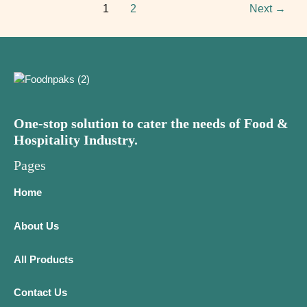
1
2
Next
→
One-stop solution to cater the needs of Food &
Hospitality Industry.
Pages
Home
About Us
All
Products
Contact Us