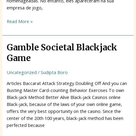
homenageadas. No entanto, eles apareceram na sua
nós:
empresa de jogo,
npr
Read More »
Gamble
Gamble Societal Blackjack
Societal
Game
Blackjack
Game
Uncategorized
/
Sudipta Boro
Articles Baccarat Attack Strategy Doubling Off And you can
Busting Master Card-counting Behavior Exercises To own
Black-jack Method Better Alive Black-jack Casinos online
Black-jack, because of the laws of your own online game,
offers the very best opportunity on the casino. Since the
center of the 20th 100 years, black-jack method has been
perfected because