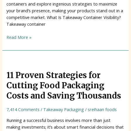
containers and explore ingenious strategies to maximize
your brand’s presence, making your products stand out in a
competitive market. What Is Takeaway Container Visibility?
Takeaway container
Read More »
11
Proven
11 Proven Strategies for
Strategies
for
Cutting Food Packaging
Cutting
Costs and Saving Thousands
Food
Packaging
Costs
7,414 Comments
/
Takeaway Packaging
/
sreihaan foods
and
Running a successful business involves more than just
Saving
making investments; it’s about smart financial decisions that
Thousands