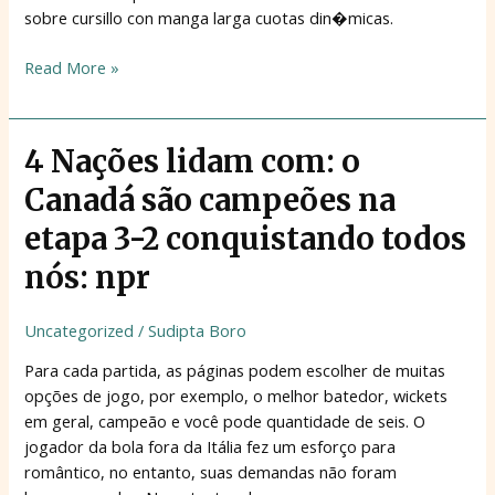
sobre cursillo con manga larga cuotas din�micas.
Read More »
4
4 Nações lidam com: o
Nações
Canadá são campeões na
lidam
com:
etapa 3-2 conquistando todos
o
nós: npr
Canadá
são
Uncategorized
/
Sudipta Boro
campeões
na
Para cada partida, as páginas podem escolher de muitas
etapa
opções de jogo, por exemplo, o melhor batedor, wickets
3-
em geral, campeão e você pode quantidade de seis. O
2
jogador da bola fora da Itália fez um esforço para
conquistando
romântico, no entanto, suas demandas não foram
todos