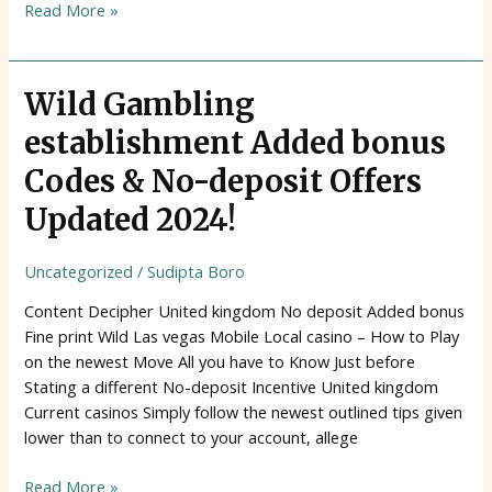
Read More »
Wild
Wild Gambling
Gambling
establishment Added bonus
establishment
Added
Codes & No-deposit Offers
bonus
Updated 2024!
Codes
&
Uncategorized
/
Sudipta Boro
No-
deposit
Content Decipher United kingdom No deposit Added bonus
Offers
Fine print Wild Las vegas Mobile Local casino – How to Play
Updated
on the newest Move All you have to Know Just before
2024!
Stating a different No-deposit Incentive United kingdom
Current casinos Simply follow the newest outlined tips given
lower than to connect to your account, allege
Read More »