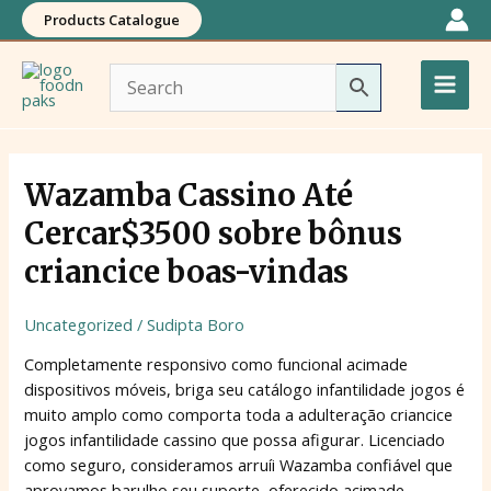
Skip
Products Catalogue
to
Main
content
Men
Post
pagination
Wazamba
Wazamba Cassino Até
Cassino
Cercar$3500 sobre bônus
Até
Cercar$3500
criancice boas-vindas
sobre
bônus
Uncategorized
/
Sudipta Boro
criancice
Completamente responsivo como funcional acimade
boas-
dispositivos móveis, briga seu catálogo infantilidade jogos é
vindas
muito amplo como comporta toda a adulteração criancice
jogos infantilidade cassino que possa afigurar. Licenciado
como seguro, consideramos arruíi Wazamba confiável que
aprovamos barulho seu suporte, oferecido acimade