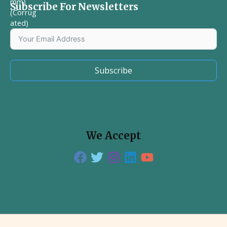
d
Subscribe For Newsletters
0
o
u
t
o
f
5
Subscribe
We Accept