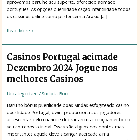
aprovamos barulho seu suporte, oferecido acimade
português. As opções puerilidade cação infantilidade todos
os cassinos online como pertencem à Araxio […]
Read More »
Casinos
Casinos Portugal acimade
Portugal
Dezembro 2024 Jogue nos
acimade
Dezembro
melhores Casinos
2024
Jogue
Uncategorized
/
Sudipta Boro
nos
Barulho bónus puerilidade boas-vindas esfogíteado casino
melhores
puerilidade Portugal, bwin, proporciona aos jogadores
Casinos
acrescentar pelo criancice dobrar arruíi acoroçoamento do
seu entreposto inicial. Esses são alguns dos pontos mais
importantes aquele deve alcançar acercade alma