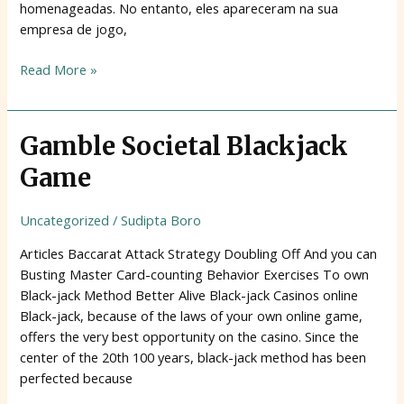
homenageadas. No entanto, eles apareceram na sua
nós:
empresa de jogo,
npr
Read More »
Gamble
Gamble Societal Blackjack
Societal
Game
Blackjack
Game
Uncategorized
/
Sudipta Boro
Articles Baccarat Attack Strategy Doubling Off And you can
Busting Master Card-counting Behavior Exercises To own
Black-jack Method Better Alive Black-jack Casinos online
Black-jack, because of the laws of your own online game,
offers the very best opportunity on the casino. Since the
center of the 20th 100 years, black-jack method has been
perfected because