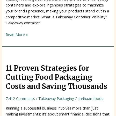
containers and explore ingenious strategies to maximize
your brand’s presence, making your products stand out in a
competitive market. What Is Takeaway Container Visibility?
Takeaway container
Read More »
11
Proven
11 Proven Strategies for
Strategies
for
Cutting Food Packaging
Cutting
Costs and Saving Thousands
Food
Packaging
Costs
7,412 Comments
/
Takeaway Packaging
/
sreihaan foods
and
Running a successful business involves more than just
Saving
making investments; it’s about smart financial decisions that
Thousands