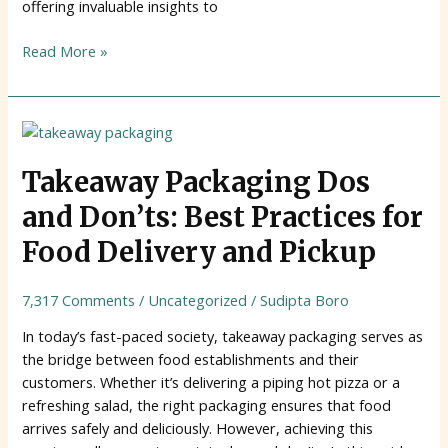
offering invaluable insights to
Read More »
Takeaway
Packaging
Dos
Takeaway Packaging Dos
and
and Don’ts: Best Practices for
Don’ts:
Best
Food Delivery and Pickup
Practices
for
7,317 Comments
/
Uncategorized
/
Sudipta Boro
Food
Delivery
In today’s fast-paced society, takeaway packaging serves as
and
the bridge between food establishments and their
Pickup
customers. Whether it’s delivering a piping hot pizza or a
refreshing salad, the right packaging ensures that food
arrives safely and deliciously. However, achieving this