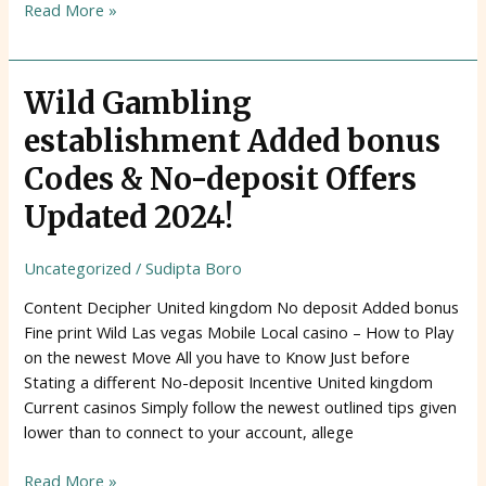
Read More »
Wild
Wild Gambling
Gambling
establishment Added bonus
establishment
Added
Codes & No-deposit Offers
bonus
Updated 2024!
Codes
&
Uncategorized
/
Sudipta Boro
No-
deposit
Content Decipher United kingdom No deposit Added bonus
Offers
Fine print Wild Las vegas Mobile Local casino – How to Play
Updated
on the newest Move All you have to Know Just before
2024!
Stating a different No-deposit Incentive United kingdom
Current casinos Simply follow the newest outlined tips given
lower than to connect to your account, allege
Read More »