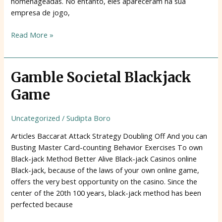
homenageadas. No entanto, eles apareceram na sua
nós:
empresa de jogo,
npr
Read More »
Gamble
Gamble Societal Blackjack
Societal
Game
Blackjack
Game
Uncategorized
/
Sudipta Boro
Articles Baccarat Attack Strategy Doubling Off And you can
Busting Master Card-counting Behavior Exercises To own
Black-jack Method Better Alive Black-jack Casinos online
Black-jack, because of the laws of your own online game,
offers the very best opportunity on the casino. Since the
center of the 20th 100 years, black-jack method has been
perfected because