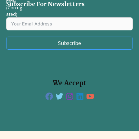
d
Subscribe For Newsletters
0
o
u
t
o
f
5
Subscribe
We Accept