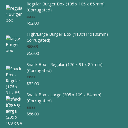
Regular Burger Box (105 x 105 x 85 mm)
(Corrugated)
$
52.00
R
a
t
High/Large Burger Box (113x111x100mm)
e
d
Corrugated)
0
o
u
$
56.00
Rated
t
4.00
out
o
of 5
f
Snack Box - Regular (176 x 91 x 85 mm)
5
(Corrugated)
$
52.00
R
a
t
Snack Box - Large (205 x 109 x 84 mm)
e
d
(Corrugated)
0
o
u
$
56.00
R
t
a
o
t
f
e
5