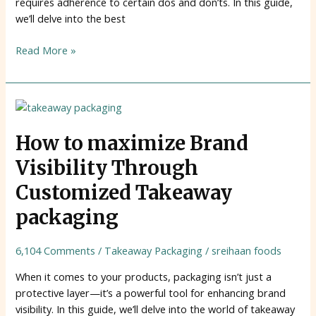
requires adherence to certain dos and don’ts. In this guide,
we’ll delve into the best
Read More »
How
to
maximize
How to maximize Brand
Brand
Visibility Through
Visibility
Through
Customized Takeaway
Customized
packaging
Takeaway
packaging
6,104 Comments
/
Takeaway Packaging
/
sreihaan foods
When it comes to your products, packaging isn’t just a
protective layer—it’s a powerful tool for enhancing brand
visibility. In this guide, we’ll delve into the world of takeaway