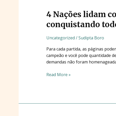
4
4 Nações lidam c
Nações
conquistando todo
lidam
com:
Uncategorized
/
Sudipta Boro
o
Canadá
Para cada partida, as páginas pode
são
campeão e você pode quantidade de s
campeões
demandas não foram homenageadas.
na
etapa
Read More »
3-
2
conquistando
todos
nós:
npr