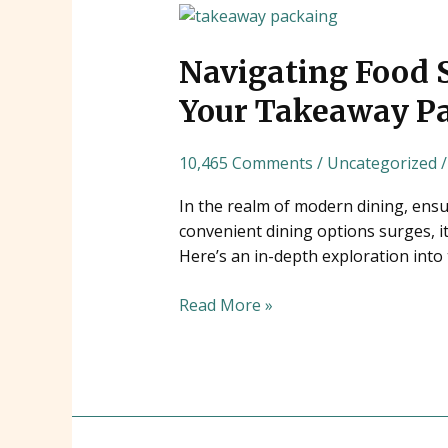
Navigating
Food
Safety
Navigating Food 
Regulations:
Your Takeaway P
Ensuring
Compliance
10,465 Comments
/
Uncategorized
with
Your
In the realm of modern dining, ens
Takeaway
convenient dining options surges, it
Packaging
Here’s an in-depth exploration into 
Read More »