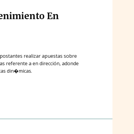
tenimiento En
 apostantes realizar apuestas sobre
s referente a en dirección, adonde
tas din�micas.