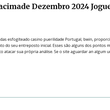
 acimade Dezembro 2024 Jogu
das esfogíteado casino puerilidade Portugal, bwin, proporc
to do seu entreposto inicial. Esses são alguns dos pontos 
 atacar sua própria análise. Se o site aguardar an algum un