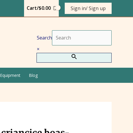
Cart/
$
0.00
Sign in/ Sign up
Search
×
 Equipment
Blog
criancice boas-