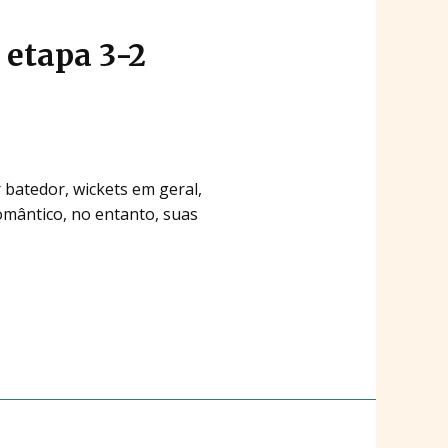
 etapa 3-2
 batedor, wickets em geral,
omântico, no entanto, suas