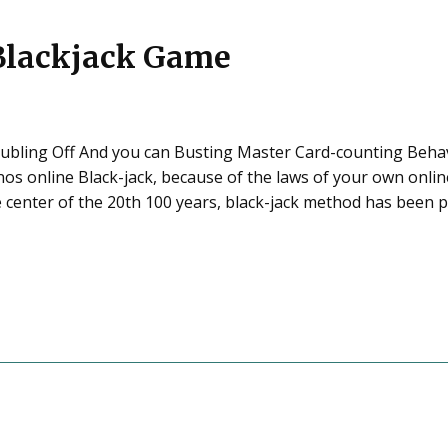
Blackjack Game
Doubling Off And you can Busting Master Card-counting Beha
nos online Black-jack, because of the laws of your own onlin
e center of the 20th 100 years, black-jack method has been 