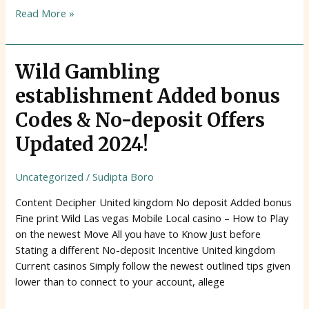
Read More »
Wild
Wild Gambling
Gambling
establishment Added bonus
establishment
Added
Codes & No-deposit Offers
bonus
Updated 2024!
Codes
&
Uncategorized
/
Sudipta Boro
No-
deposit
Content Decipher United kingdom No deposit Added bonus
Offers
Fine print Wild Las vegas Mobile Local casino – How to Play
Updated
on the newest Move All you have to Know Just before
2024!
Stating a different No-deposit Incentive United kingdom
Current casinos Simply follow the newest outlined tips given
lower than to connect to your account, allege