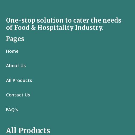
One-stop solution to cater the needs
of Food & Hospitality Industry.
Pages
Home
About Us
All
Products
Contact Us
FAQ’s
All Products