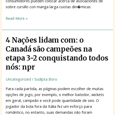
consumidores pueden colocar acerca de asociaciones de
sobre cursillo con manga larga cuotas din�micas.
Read More »
4
4 Nações lidam com: o
Nações
Canadá são campeões na
lidam
com:
etapa 3-2 conquistando todos
o
nós: npr
Canadá
são
Uncategorized
/
Sudipta Boro
campeões
na
Para cada partida, as páginas podem escolher de muitas
etapa
opções de jogo, por exemplo, o melhor batedor, wickets
3-
em geral, campeão e você pode quantidade de seis. O
2
jogador da bola fora da Itália fez um esforço para
conquistando
romântico, no entanto, suas demandas não foram