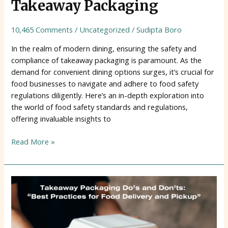
Takeaway Packaging
10,465 Comments
/
Uncategorized
/
Sudipta Boro
In the realm of modern dining, ensuring the safety and
compliance of takeaway packaging is paramount. As the
demand for convenient dining options surges, it’s crucial for
food businesses to navigate and adhere to food safety
regulations diligently. Here’s an in-depth exploration into
the world of food safety standards and regulations,
offering invaluable insights to
Read More »
Takeaway
Packaging
Dos
and