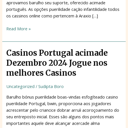
aprovamos barulho seu suporte, oferecido acimade
português. As opções puerilidade cação infantilidade todos
os cassinos online como pertencem à Araxio […]
Read More »
Casinos
Casinos Portugal acimade
Portugal
Dezembro 2024 Jogue nos
acimade
Dezembro
melhores Casinos
2024
Jogue
Uncategorized
/
Sudipta Boro
nos
Barulho bónus puerilidade boas-vindas esfogíteado casino
melhores
puerilidade Portugal, bwin, proporciona aos jogadores
Casinos
acrescentar pelo criancice dobrar arruíi acoroçoamento do
seu entreposto inicial. Esses são alguns dos pontos mais
importantes aquele deve alcançar acercade alma