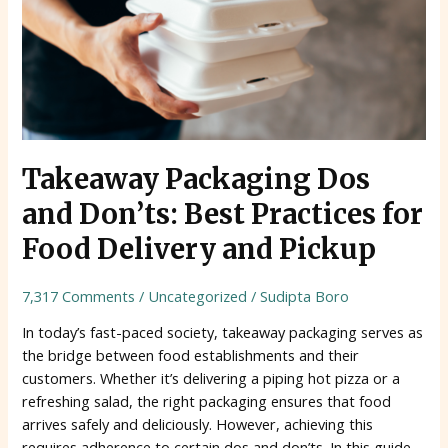
Don’ts:
Best
Practices
for
Food
Delivery
and
Pickup
Takeaway Packaging Dos
and Don’ts: Best Practices for
Food Delivery and Pickup
7,317 Comments
/
Uncategorized
/
Sudipta Boro
In today’s fast-paced society, takeaway packaging serves as
the bridge between food establishments and their
customers. Whether it’s delivering a piping hot pizza or a
refreshing salad, the right packaging ensures that food
arrives safely and deliciously. However, achieving this
requires adherence to certain dos and don’ts. In this guide,