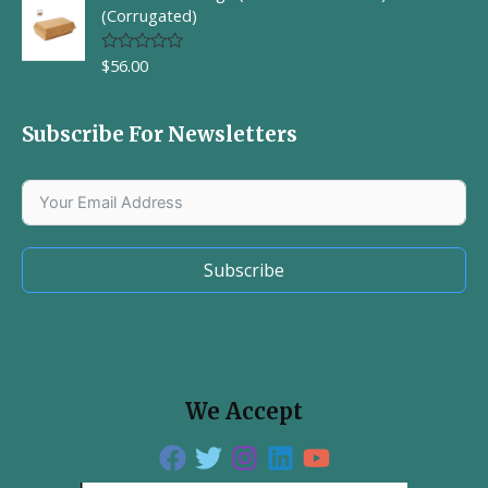
d
(Corrugated)
0
o
u
$
56.00
R
t
a
o
t
f
e
5
d
Subscribe For Newsletters
0
o
u
t
o
f
5
Subscribe
We Accept