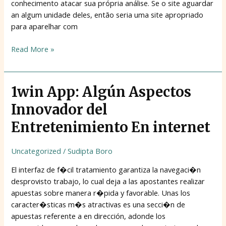
conhecimento atacar sua própria análise. Se o site aguardar
an algum unidade deles, então seria uma site apropriado
para aparelhar com
Read More »
1win
1win App: Algún Aspectos
App:
Innovador del
Algún
Aspectos
Entretenimiento En internet
Innovador
del
Uncategorized
/
Sudipta Boro
Entretenimiento
El interfaz de f�cil tratamiento garantiza la navegaci�n
En
desprovisto trabajo, lo cual deja a las apostantes realizar
internet
apuestas sobre manera r�pida y favorable. Unas los
caracter�sticas m�s atractivas es una secci�n de
apuestas referente a en dirección, adonde los