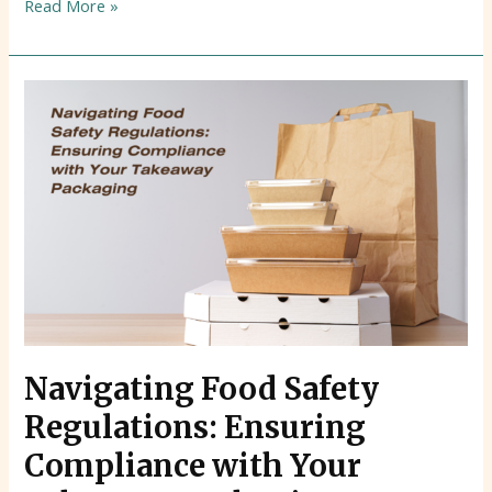
Read More »
Navigating
Food
Safety
Regulations:
Ensuring
Compliance
with
Your
Takeaway
Packaging
Navigating Food Safety
Regulations: Ensuring
Compliance with Your