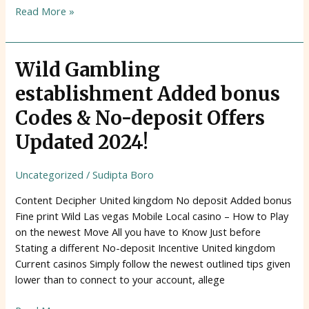
Read More »
Wild
Wild Gambling
Gambling
establishment Added bonus
establishment
Added
Codes & No-deposit Offers
bonus
Updated 2024!
Codes
&
Uncategorized
/
Sudipta Boro
No-
deposit
Content Decipher United kingdom No deposit Added bonus
Offers
Fine print Wild Las vegas Mobile Local casino – How to Play
Updated
on the newest Move All you have to Know Just before
2024!
Stating a different No-deposit Incentive United kingdom
Current casinos Simply follow the newest outlined tips given
lower than to connect to your account, allege