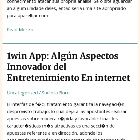
conhecimento atacar sua própria análise. Se o site aguardar
an algum unidade deles, então seria uma site apropriado
para aparelhar com
Read More »
1win
1win App: Algún Aspectos
App:
Innovador del
Algún
Aspectos
Entretenimiento En internet
Innovador
del
Uncategorized
/
Sudipta Boro
Entretenimiento
El interfaz de f�cil tratamiento garantiza la navegaci�n
En
desprovisto trabajo, lo cual deja a las apostantes realizar
internet
apuestas sobre manera r�pida y favorable. Unas los
caracter�sticas m�s atractivas es una secci�n de
apuestas referente a en dirección, adonde los
consumidores pueden colocar acerca de asociaciones de