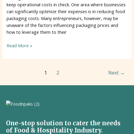
keep operational costs in check. One area where businesses
can significantly optimize their expenses is in reducing food
packaging costs. Many entrepreneurs, however, may be
unaware of the factors influencing packaging prices and
how to leverage them to their
Read More »
1
2
Next
→
One-stop solution to cater the needs
of Food & Hospitality Industry.