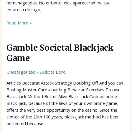
homenageadas. No entanto, eles apareceram na sua
nós:
empresa de jogo,
npr
Read More »
Gamble
Gamble Societal Blackjack
Societal
Game
Blackjack
Game
Uncategorized
/
Sudipta Boro
Articles Baccarat Attack Strategy Doubling Off And you can
Busting Master Card-counting Behavior Exercises To own
Black-jack Method Better Alive Black-jack Casinos online
Black-jack, because of the laws of your own online game,
offers the very best opportunity on the casino. Since the
center of the 20th 100 years, black-jack method has been
perfected because