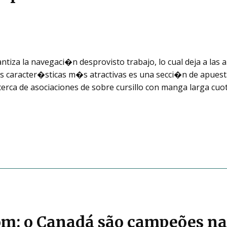
antiza la navegaci�n desprovisto trabajo, lo cual deja a las
s caracter�sticas m�s atractivas es una secci�n de apuesta
erca de asociaciones de sobre cursillo con manga larga cuo
om: o Canadá são campeões na