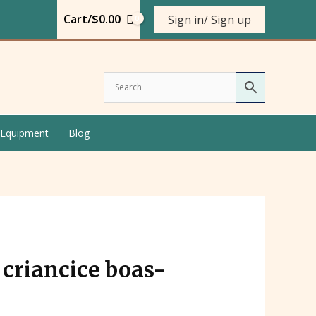
Cart/
$
0.00
Sign in/ Sign up
 Equipment
Blog
criancice boas-