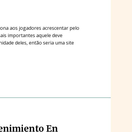
iona aos jogadores acrescentar pelo
mais importantes aquele deve
idade deles, então seria uma site
tenimiento En