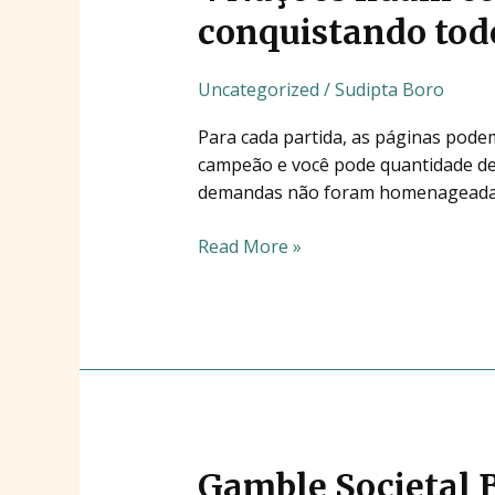
Nações
conquistando todo
lidam
com:
Uncategorized
/
Sudipta Boro
o
Canadá
Para cada partida, as páginas pode
são
campeão e você pode quantidade de s
campeões
demandas não foram homenageadas.
na
etapa
Read More »
3-
2
conquistando
todos
nós:
npr
Gamble
Gamble Societal 