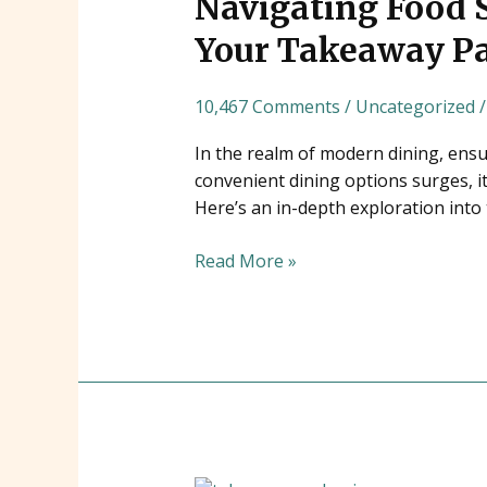
Navigating Food 
Regulations:
Your Takeaway P
Ensuring
Compliance
10,467 Comments
/
Uncategorized
with
Your
In the realm of modern dining, ens
Takeaway
convenient dining options surges, it
Packaging
Here’s an in-depth exploration into 
Read More »