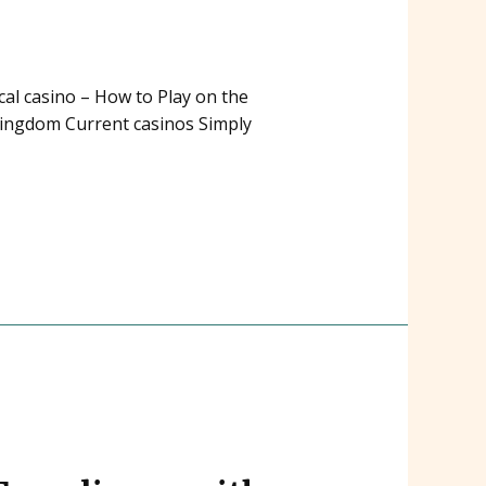
al casino – How to Play on the
 kingdom Current casinos Simply