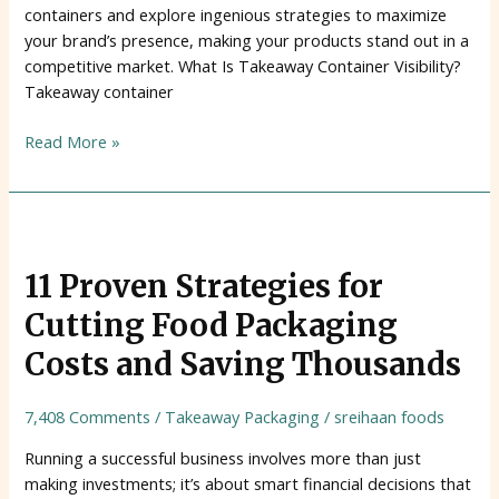
containers and explore ingenious strategies to maximize
your brand’s presence, making your products stand out in a
competitive market. What Is Takeaway Container Visibility?
Takeaway container
Read More »
11
Proven
11 Proven Strategies for
Strategies
for
Cutting Food Packaging
Cutting
Costs and Saving Thousands
Food
Packaging
Costs
7,408 Comments
/
Takeaway Packaging
/
sreihaan foods
and
Running a successful business involves more than just
Saving
making investments; it’s about smart financial decisions that
Thousands