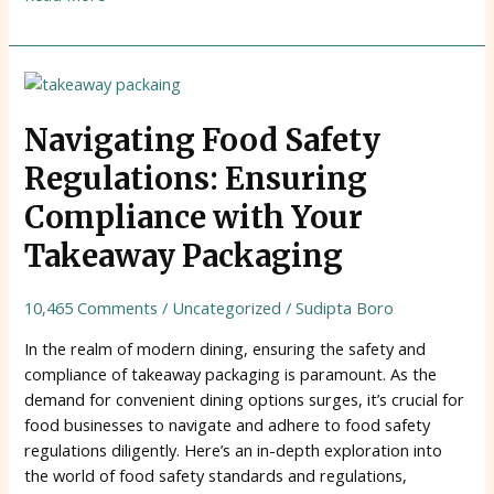
Navigating
Food
Safety
Navigating Food Safety
Regulations:
Regulations: Ensuring
Ensuring
Compliance
Compliance with Your
with
Takeaway Packaging
Your
Takeaway
10,465 Comments
/
Uncategorized
/
Sudipta Boro
Packaging
In the realm of modern dining, ensuring the safety and
compliance of takeaway packaging is paramount. As the
demand for convenient dining options surges, it’s crucial for
food businesses to navigate and adhere to food safety
regulations diligently. Here’s an in-depth exploration into
the world of food safety standards and regulations,