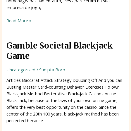
homenageadas. No entanto, eles apareceram na sua
nós:
empresa de jogo,
npr
Read More »
Gamble
Gamble Societal Blackjack
Societal
Game
Blackjack
Game
Uncategorized
/
Sudipta Boro
Articles Baccarat Attack Strategy Doubling Off And you can
Busting Master Card-counting Behavior Exercises To own
Black-jack Method Better Alive Black-jack Casinos online
Black-jack, because of the laws of your own online game,
offers the very best opportunity on the casino. Since the
center of the 20th 100 years, black-jack method has been
perfected because