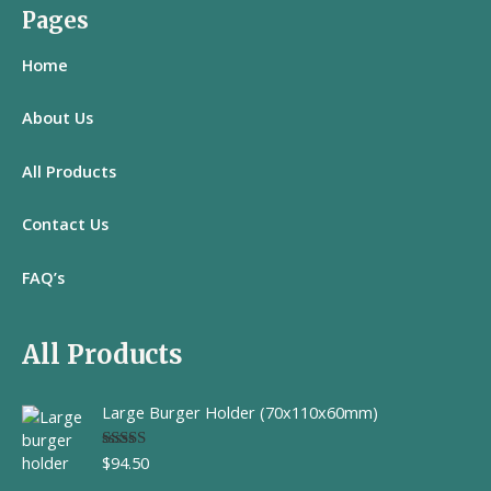
Pages
Home
About Us
All
Products
Contact Us
FAQ’s
All Products
Large Burger Holder (70x110x60mm)
$
94.50
Rated
5.00
out of 5