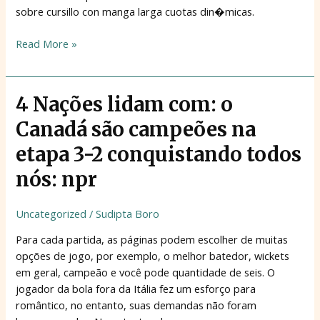
sobre cursillo con manga larga cuotas din�micas.
Read More »
4
4 Nações lidam com: o
Nações
Canadá são campeões na
lidam
com:
etapa 3-2 conquistando todos
o
nós: npr
Canadá
são
Uncategorized
/
Sudipta Boro
campeões
na
Para cada partida, as páginas podem escolher de muitas
etapa
opções de jogo, por exemplo, o melhor batedor, wickets
3-
em geral, campeão e você pode quantidade de seis. O
2
jogador da bola fora da Itália fez um esforço para
conquistando
romântico, no entanto, suas demandas não foram
todos