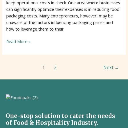
keep operational costs in check. One area where businesses
can significantly optimize their expenses is in reducing food
packaging costs. Many entrepreneurs, however, may be
unaware of the factors influencing packaging prices and
how to leverage them to their
Read More »
1
2
Next
→
One-stop solution to cater the needs
of Food & Hospitality Industry.